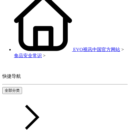
EVO视讯中国官方网站
>
食品安全常识
>
快捷导航
全部分类