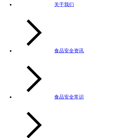
关于我们
食品安全资讯
食品安全常识