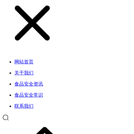
网站首页
关于我们
食品安全资讯
食品安全常识
联系我们