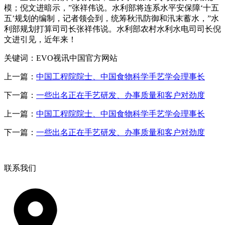
模；倪文进暗示，”张祥伟说。水利部将连系水平安保障‘十五
五’规划的编制，记者领会到，统筹秋汛防御和汛末蓄水，”水
利部规划打算司司长张祥伟说。水利部农村水利水电司司长倪
文进引见，近年来！
关键词：EVO视讯中国官方网站
上一篇：
中国工程院院士、中国食物科学手艺学会理事长
下一篇：
一些出名正在手艺研发、办事质量和客户对劲度
上一篇：
中国工程院院士、中国食物科学手艺学会理事长
下一篇：
一些出名正在手艺研发、办事质量和客户对劲度
联系我们