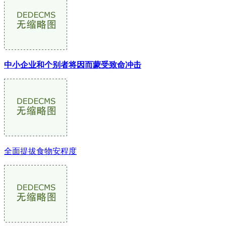
中小企业和个别者将因而蒙受致命冲击
全面提拔食物安程度