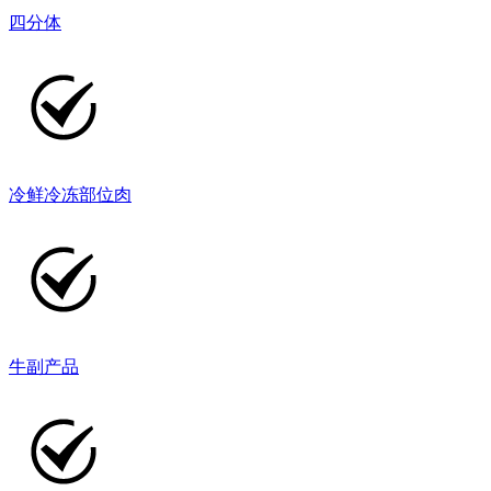
四分体
冷鲜冷冻部位肉
牛副产品