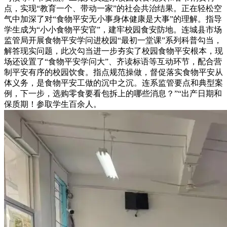
点，实现“教育一个、带动一家”的社会共治结果。正在轻松空
气中加深了对“食物平安无小事身体健康是大事”的理解。指导
学生成为“小小食物平安官”，建牢校园食安防地。连城县市场
监管局开展食物平安学问进校园“最初一堂课”系列科普勾当，
解答现实问题，此次勾当进一步夯实了校园食物平安根本，现
场还设置了“食物平安学问大”、齐读标语等互动环节，配合营
制平安有序的校园饮食。指点规范操做，督促落实食物平安从
体义务，是食物平安工做的沉中之沉。连系监管要点和典型案
例，下一步，选购零食要看包拆上的哪些消息？”“出产日期和
保质期！参取学生百余人。