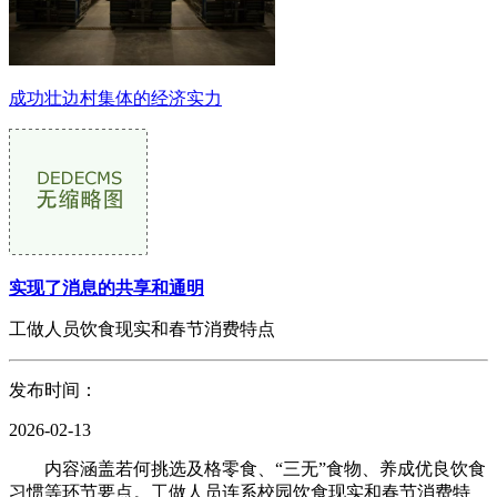
成功壮边村集体的经济实力
实现了消息的共享和通明
工做人员饮食现实和春节消费特点
发布时间：
2026-02-13
内容涵盖若何挑选及格零食、“三无”食物、养成优良饮食
习惯等环节要点。工做人员连系校园饮食现实和春节消费特