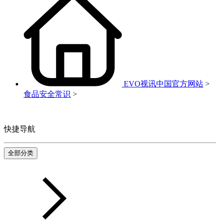
EVO视讯中国官方网站
>
食品安全常识
>
快捷导航
全部分类