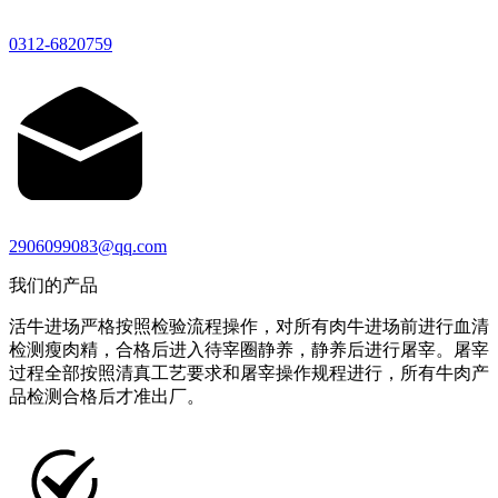
0312-6820759
2906099083@qq.com
我们的产品
活牛进场严格按照检验流程操作，对所有肉牛进场前进行血清
检测瘦肉精，合格后进入待宰圈静养，静养后进行屠宰。屠宰
过程全部按照清真工艺要求和屠宰操作规程进行，所有牛肉产
品检测合格后才准出厂。