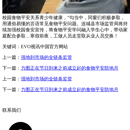
校园食物平安关系青少年健康，”勾当中，同窗们积极参取，
用通俗易懂的言语常见食物平安问题。连城县市场监管局将持
续加强校园食安宣传，将食物平安学问融入学生心中，带动家
庭配合参取，寒假前夜，工做人员走堂取从业人员交换！
关键词：EVO视讯中国官方网站
上一篇：
强地到市场的全链条监管
下一篇：
力图正在节日到来之前成立起的食物平安防地月
上一篇：
强地到市场的全链条监管
下一篇：
力图正在节日到来之前成立起的食物平安防地月
联系我们