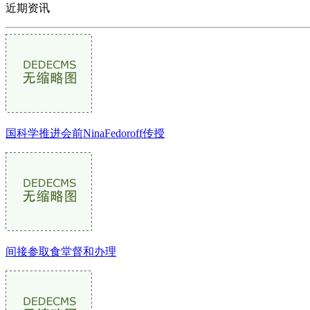
近期资讯
国科学推进会前NinaFedoroff传授
间接参取食堂督和办理