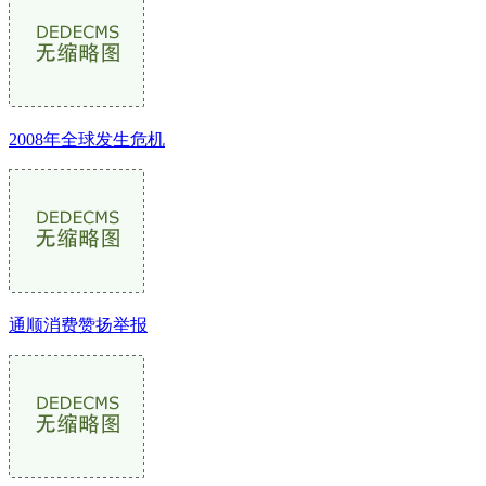
2008年全球发生危机
通顺消费赞扬举报