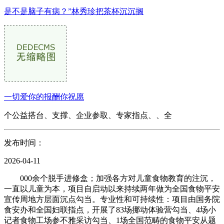
是不是脑子有病？”林秀珍把茶杯沉沉搁
一切爱你的报酬你祝愿
个公益搭台、支撑、企业参取、专家指点、、全
发布时间：
2026-04-11
000余个脱手进修盒；加强各方对儿童食物教育的注沉，
一直以儿童为本，项目自启动以来持续两年做为全国食物平安
宣传周地方层面沉点勾当。专业性和可持续性：项目由国务院
食安办和全国妇联指点，开展了83场挪动体验营勾当、4场小
记者食物工场参不雅采访勾当、1场全国范畴的食物平安从题