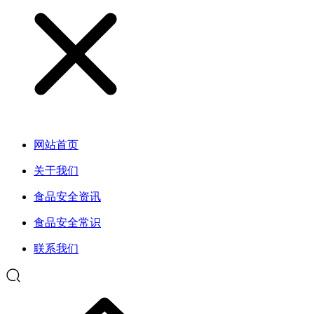
网站首页
关于我们
食品安全资讯
食品安全常识
联系我们