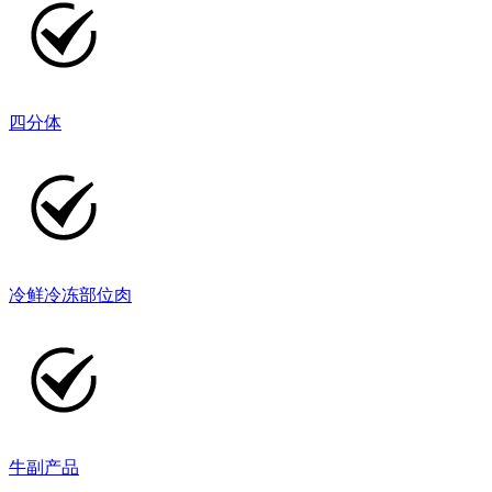
四分体
冷鲜冷冻部位肉
牛副产品