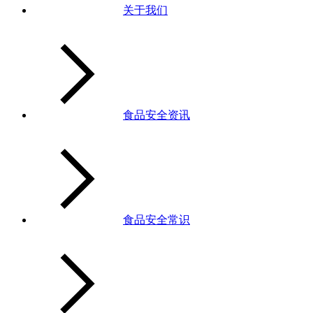
关于我们
食品安全资讯
食品安全常识