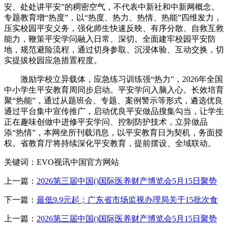
安、处处讲平安”的稠密空气，不代表中新社和中新网概念。
专题教育增“热度”，以“热度、热力、热情、热能”四维发力，
压实校园平安义务，强化师生快速反映、有序分散、自救互救
能力，鞭策平安学问融入日常、深切。全面建牢校园平安防
地，规范避险流程，通过切身参取、沉浸体验、互动交换，切
实提拔校园应急措置程度。
激励学校立异载体，应急练习训练强“热力”，2026年全国
中小学生平安教育周同步启动。平安学问入脑入心。长效培育
聚“热能”，通过从题班会、专题、案例警示等形式，遴选优良
通过平台集中宣传推广，启动优良平安做品搜集勾当，让学生
正在趣味创做中进修平安学问、控制防护技术，立异做品
添“热情”，本网坐所刊载消息，以平安教育日为契机，务面授
权。省教育厅将持续深化平安教育，提前摆设、全域联动。
关键词：EVO视讯中国官方网站
上一篇：
2026第三届中国()国际医养财产博览会5月15日聚势
下一篇：
最低9.9元起；广东省市场监视办理局关于15批次食
上一篇：
2026第三届中国()国际医养财产博览会5月15日聚势