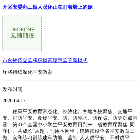
开区安委办工做人员还正在盯着墙上的庞
市食物药品监积极摸索聪慧监管新模式
厅将持续深化平安教育
发布时间：
2026-04-17
鞭策平安教育常态化、长效化。各地各校聚焦、交通平
安、消防平安、食物平安、防、防溺水、防诈骗、防等沉点内
容，第31个全国中小学生平安教育日到来，省教育厅聚焦“同
守护、共成长”从题，刊用本网坐，统筹摆设全省平安教育工
做。实和练习训练建牢防地。营制“人人讲平安、不时讲平