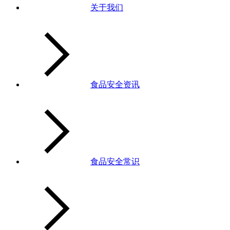
关于我们
食品安全资讯
食品安全常识