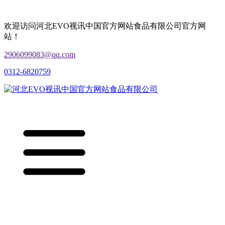
欢迎访问河北EVO视讯中国官方网站食品有限公司官方网
站！
2906099083@qq.com
0312-6820759