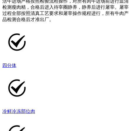
活牛进场严格按照检验流程操作，对所有肉牛进场前进行血清
检测瘦肉精，合格后进入待宰圈静养，静养后进行屠宰。屠宰
过程全部按照清真工艺要求和屠宰操作规程进行，所有牛肉产
品检测合格后才准出厂。
四分体
冷鲜冷冻部位肉