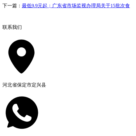
下一篇：
最低9.9元起；广东省市场监视办理局关于15批次食
联系我们
河北省保定市定兴县