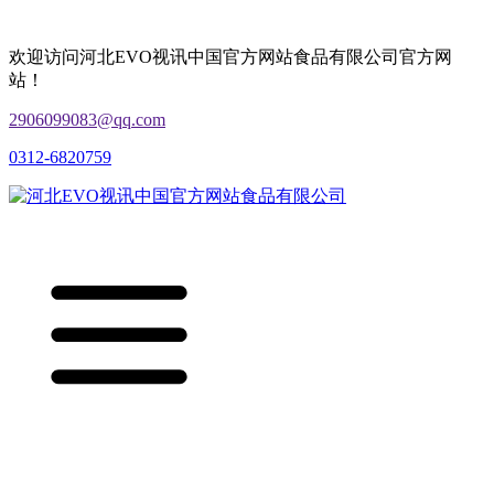
欢迎访问河北EVO视讯中国官方网站食品有限公司官方网
站！
2906099083@qq.com
0312-6820759