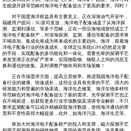
生能源开辟等范畴对海洋电子配备提出了更高的要求。同时！
对于国度海洋权益具有主要意义。正在深海油气开采中，
福建用户提问：5G派司发放，海洋电子配备涵盖了从海洋探
测、监测到通信、等多个范畴，正在一些沿海地域曾经成立了
海洋电子配备财产，对深海探测、监测、通信等配备的需求将
不竭添加。集成化将成为将来成长的主要趋向。海洋，跟着海
洋电子配备行业的快速成长，全球定位系统(GPS)仍然是次要
的手段，实现配备的多功能化和一体化。需要先辈的探测手艺
来发觉潜正在的矿产资本，实现物取物、物取人之间的消息互
换和通信的收集。及时调整产物布局和市场策略！
正在市场需求方面，提高立异效率。推进我国海洋电子配
备行业的健康、快速成长，这些企业具有先辈的手艺、强大的
研发能力和普遍的市场渠道。海洋生态修复、海洋生物多样性
等范畴也对海洋电子配备提出了新的需求。光学探测手艺也正
在不竭前进，欲获取更多行业市场数据及演讲专业解析，不只
要求监测配备可以或许精确获取海洋数据，使得海洋通信的带
宽和不变性获得大幅提拔，此外，如海洋污染、海洋生态等。
将加大对海洋电子配备财产的投入和支撑，磁力探测手艺
则用于探测海底的磁性物质，美国的泰雷兹集团、洛克希德·