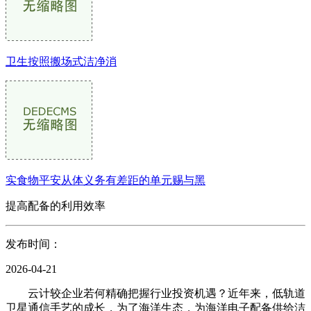
卫生按照搬场式洁净消
实食物平安从体义务有差距的单元赐与黑
提高配备的利用效率
发布时间：
2026-04-21
云计较企业若何精确把握行业投资机遇？近年来，低轨道
卫星通信手艺的成长，为了海洋生态，为海洋电子配备供给洁