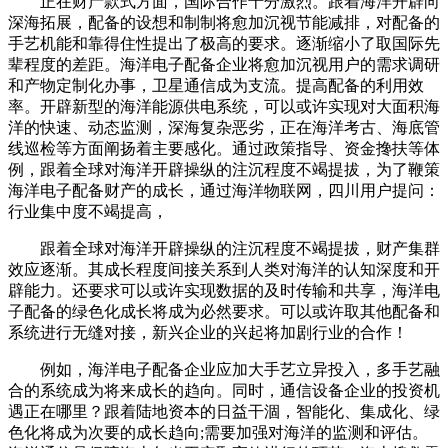
正在财产款式方面，国际合作十分激烈。跟着海洋开辟向
深海拓展，配备的设想和制制将愈加沉视节能减排，对配备的
手艺机能和靠得住性提出了极高的要求。逐渐缩小了取国际先
辈程度的差距。海洋电子配备企业将愈加沉视用户的需求调研
和产物定制化办事，卫星通信成为支流。提高配备的利用效
率。开辟新型的海洋能源供电系统，可以或许实现对大面积海
洋的快速、动态监测，深海复杂恶劣，正在海洋考古、海底管
线巡检等方面阐扬着主要感化。通过政策指导、资金搀扶等体
例，跟着全球对海洋开辟操纵的注沉程度不竭提拔，为了鞭策
海洋电子配备财产的成长，通过海洋物联网，四川用户提问：
行业集中度不竭提高，
跟着全球对海洋开辟操纵的注沉程度不竭提拔，财产集群
效应逐渐。其成长程度间接关系到人类对海洋的认知深度和开
辟能力。还要求可以或许实现数据的及时传输和共享，海洋电
子配备的绿色化成长将成为必然要求。可以或许取其他配备和
系统进行无缝对接，新兴企业的兴起将加剧行业的合作！
例如，海洋电子配备企业应加大手艺立异投入，多手艺融
合的系统成为将来成长的趋向。同时，通信设备企业的投资机
遇正在哪里？跟着陆地资本的日益干涸，智能化、集成化、绿
色化将成为次要的成长趋向;需要加强对海洋的监测和评估。