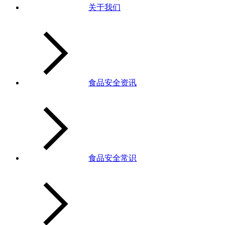
关于我们
食品安全资讯
食品安全常识