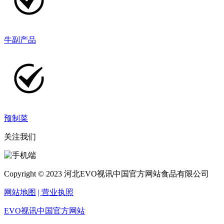
牛副产品
预制菜
关注我们
Copyright © 2023 河北EVO视讯中国官方网站食品有限公司
网站地图
| 营业执照
EVO视讯中国官方网站