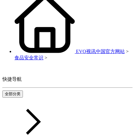
EVO视讯中国官方网站
>
食品安全常识
>
快捷导航
全部分类