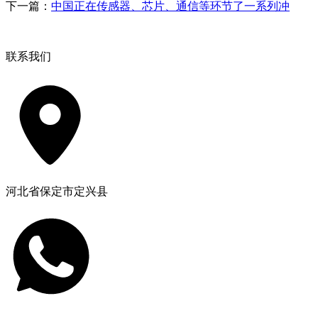
下一篇：
中国正在传感器、芯片、通信等环节了一系列冲
联系我们
河北省保定市定兴县