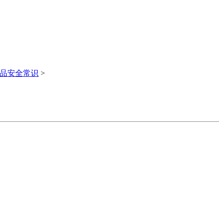
品安全常识
>