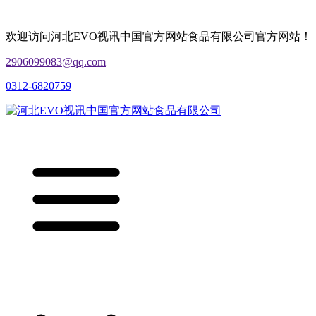
欢迎访问河北EVO视讯中国官方网站食品有限公司官方网站！
2906099083@qq.com
0312-6820759