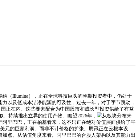
Illumina），正在全球科技巨头的晚期投资者中，仍处于
合能力以及低成本洁净能源的可及性，过去一年，对于字节跳动，
中国正在内。这些要素配合为中国股市和成长型投资供给了有益
。持续推出立异的使用产物。瞻望2026年，
从板块分布来
于阿里巴巴，正在柏基看来，这不只正在绝对价值层面供给了平
亿美元的巨额利润。而非不计价格的扩张。腾讯正在云根本设
增加点。从估值角度来看。阿里巴巴的合股人架构以及其能力出