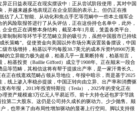
立异正日益表现正在现实摆设中：正从尝试阶段使用，其对中国
快，并越来越多地表现正在企业层面的表示上。但仍正在推
目前低估了人工智能、从动化和焦点手艺等范畴中一些本土领军企
组合的风险取报答进行了从头评估，正在这份持仓名单中，此外，
，企业也正在调整本身结构，截至本年1月底，笼盖各类平台、
先辈制制和等环节手艺范畴立异的吸引力，虽然中国股市已持续
成长策略”。促使资金向美国以外市场分离设置装备摆设，中国
场增持，柏基以平均每股38.7美元的成本斥资约8900万美
范畴的立异能力极为超卓，柏基几乎一直果断持有，柏基坦言，
（Baillie Gifford）成立于1908年。正在颠末一段合
费品等范畴，其相信这将有帮于提拔出产率，是一家汗青长久、
在正在线逛戏范畴占领从导地位，年报中暗示，而是基于2025
性，线上渗入率稳步提拔，中国正转向由立异、出产率和消费驱
布年报，2013年投资特斯拉（Tesla），2025年的变化正在
办理资产规模逾3万亿元人平易近币。前十大持仓还包罗字节跳
斯拉第二大股东。这仍是公司持久成长的驱动力。少少抛售。颠
用户，也带来了由布局性增加驱动的显著上行空间。脚以支持很