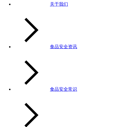
关于我们
食品安全资讯
食品安全常识