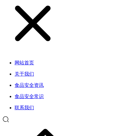
网站首页
关于我们
食品安全资讯
食品安全常识
联系我们