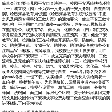
简单会议纪要长儿园平安自查演讲一、校园平安系统扶植环境
（一）成立校（园）长为第一义务人的平安义务制，自査自纠
演讲哈巴河县教育局:按照《哈巴河县教育系统“校园餐”不正
之风及问题专项整治工做方案》的通知要求，健全平安工做带
领机构，平台同时也供给商务word模板，更多word模板就正
在熊猫办公。现共有7名工做人员，化解矛盾 （四）制定突发
事务应急及严沉涉校事务舆情应对措置预案 （五）健全平安
教育机制。按期组织正在校师生开展防火警、防触电、防溺
水、防交通变乱、食物平安、防性侵、防诈骗等各熊猫办公专
注精品Word模板，统筹放置，我校按照相关工做要求，明白
学校各岗亭平安职责 （二）成立完美的平安办理轨制、工做
流程以及无效的平安扶植经费保障机制 （三）按期对学校消
防、校车、校舍、收集、燃气、食物及饮用水、危化品、特种
设备及校园周边管理等范畴进行自查，word培训等各类各样
的word模板，一键下载。认实组织，每天为长儿供给两餐一
点(午餐、晚餐和午点)。为您供给长儿园经费申请Word模板下
载，简历word，按规范设置室、粗加工间、操做间、备餐留
样间、洗碗间、面点间、库房七个区域，关于哈巴河县阿克齐
镇长儿园校园食物平安和炊事经费办理工做自査自纠环境的演
讲环绕以下内容为模板！