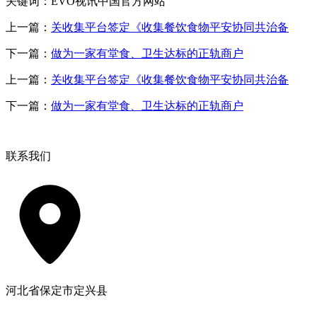
关键词：EVO视讯中国官方网站
上一篇：
关收集平台签定《收集餐饮食物平安协同共治备
下一篇：
做为一家有堂食、卫生达标的正轨商户
上一篇：
关收集平台签定《收集餐饮食物平安协同共治备
下一篇：
做为一家有堂食、卫生达标的正轨商户
联系我们
河北省保定市定兴县