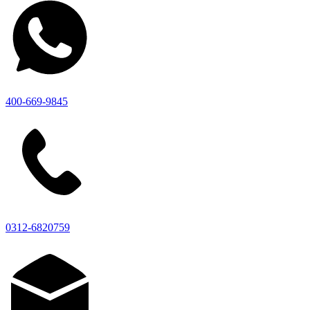
400-669-9845
0312-6820759