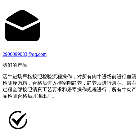
2906099083@qq.com
我们的产品
活牛进场严格按照检验流程操作，对所有肉牛进场前进行血清
检测瘦肉精，合格后进入待宰圈静养，静养后进行屠宰。屠宰
过程全部按照清真工艺要求和屠宰操作规程进行，所有牛肉产
品检测合格后才准出厂。