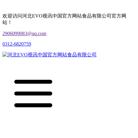
欢迎访问河北EVO视讯中国官方网站食品有限公司官方网
站！
2906099083@qq.com
0312-6820759