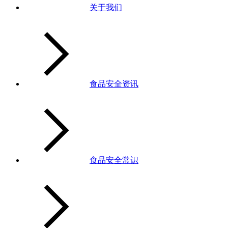
关于我们
食品安全资讯
食品安全常识