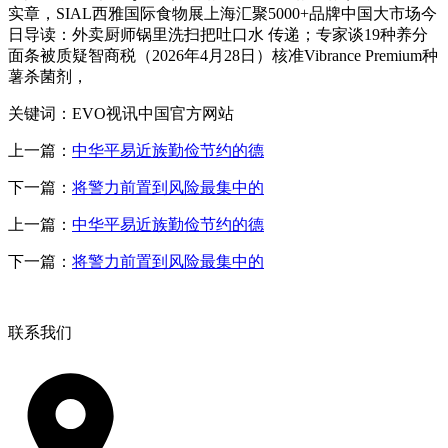
实章，SIAL西雅国际食物展上海汇聚5000+品牌中国大市场今
日导读：外卖厨师锅里洗扫把吐口水 传递；专家谈19种养分
面条被质疑智商税（2026年4月28日）核准Vibrance Premium种
薯杀菌剂，
关键词：EVO视讯中国官方网站
上一篇：
中华平易近族勤俭节约的德
下一篇：
将警力前置到风险最集中的
上一篇：
中华平易近族勤俭节约的德
下一篇：
将警力前置到风险最集中的
联系我们