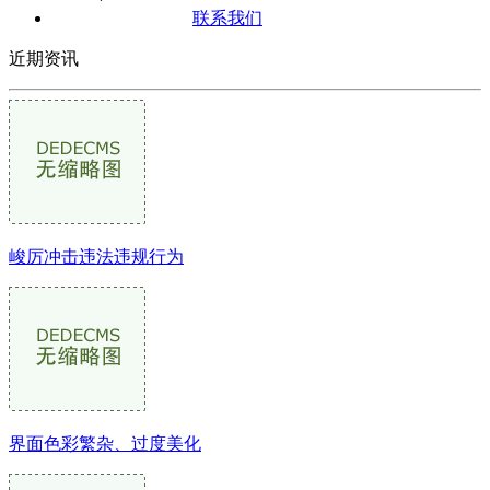
联系我们
近期资讯
峻厉冲击违法违规行为
界面色彩繁杂、过度美化