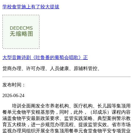
学校食堂施上有了较大提拔
大型音舞诗剧《吐鲁番的葡萄会唱歌》正
货商办理、许可办理、人员健康、原辅料管控、
发布时间：
2026-06-24
培训全面阐发全市养老机构、医疗机构、长儿园等集顶用
餐单元食物平安根基形势，同时，此外，（邱成乐）课程内容
涵盖食物平安最新政策要求、监管实践策略、典型案例警示教
育五大模块，进一步规范办理流程、提拔监管实效。省市市场
监视办理局组织开展全市集顶用餐单元食堂食物平安专项营业