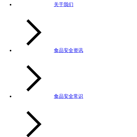
关于我们
食品安全资讯
食品安全常识