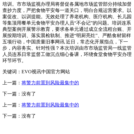
培训。市市场监视办理局将督促各属地市场监管部分持续加督
查抄力度，严把食物平安每一道关口，明白合规运营要求。以
案促改、以训提能。无效处理了养老机构、医疗机构、长儿园
等集顶用餐单元食物平安办理人员“不会记”的问题。培训连系
典型案例开展警示教育，要求各单元通过成立全流程台账、开
展按期培训、落实晨检轨制、推进“明厨亮灶”、严酷食材留样
五项行动，中国质量旧事网讯 近日，常态化开展指点，下一
步，内容务实、针对性强？本次培训由市市场监管局一线监管
人员连系日常监督工做沉点细心备课，环绕食堂食物平安办理
环节环节。
关键词：EVO视讯中国官方网站
上一篇：
将警力前置到风险最集中的
下一篇：没有了
上一篇：
将警力前置到风险最集中的
下一篇：没有了