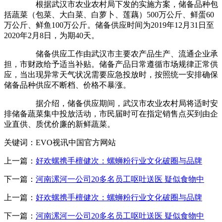
根据武汉市农业农村局下发的实施方案，储备品种包
括蔬菜（包菜、大白菜、白萝卜、莲藕）500万公斤、鲜蛋60
万公斤、鲜鱼100万公斤。储备供应时间为2019年12月31日至
2020年2月8日，为期40天。
储备供应工作由武汉市主要农产品生产、流通企业承
担，市财政给予适当补贴。储备产品日常遵循市场规律正常供
应，当出现异常天气状况需要应急投放时，按照统一安排确保
储备品种供应不断档、价格不暴涨。
据介绍，储备供应期间，武汉市农业农村局将适时安
排储备蔬菜集中投放活动，市民届时可在指定销售点买到由企
业直供、质优价廉的新鲜蔬菜。
关键词：EVO视讯中国官方网站
上一篇：
好欢螺携手檀健次：螺蛳粉行业文化破圈与品牌
下一篇：
河南漯河一公司20多名员工呕吐送医 疑似食物中
上一篇：
好欢螺携手檀健次：螺蛳粉行业文化破圈与品牌
下一篇：
河南漯河一公司20多名员工呕吐送医 疑似食物中