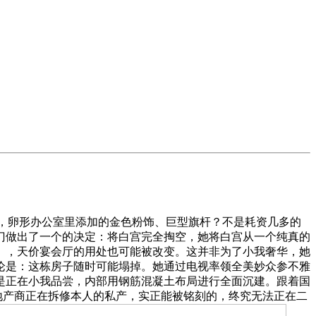
），卵形办公室里添加的金色粉饰、巨型旗杆？不是耗资几多的
门做出了一个的决定：将白宫完全掏空，她将白宫从一个纯真的
），天价宴会厅的用处也可能被改变。这并非为了小我奢华，她
论是：这栋房子随时可能塌掉。她通过电视率领全美妙众参不雅
是正在小我品尝，内部用钢筋混凝土布局进行全面沉建。跟着国
地产商正在拆修本人的私产，实正能被铭刻的，终究无法正在二