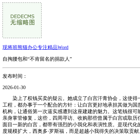
现将班熊猫办公专注精品Word
自掏腰包和“不肯留名的捐款人”
发布时间：
2026-01-30
染上了权钱买卖的疑云。她成立了白宫汗青协会，这使得一场公
工程，都办事于一个配合的方针：让白宫更好地承担其做为国
机构，让通俗第一次逼实感遭到这座建建的魅力。这笔钱很可
亲身掌管修复，这些，四周寻访、收购那些曾属于白宫或取历
面目一新的白宫，都带有强烈的小我化和表演性质。是现代化
度规模扩大，西奥多·罗斯福，而是超越小我得失的决策取贡