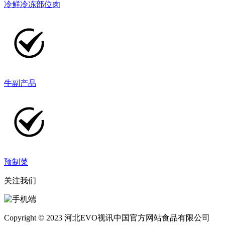
冷鲜冷冻部位肉
牛副产品
预制菜
关注我们
Copyright © 2023 河北EVO视讯中国官方网站食品有限公司