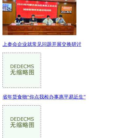
上参会企业就常见问题开展交换研讨
省年货食物“你点我检办事惠平易近生”