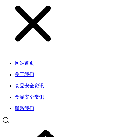
网站首页
关于我们
食品安全资讯
食品安全常识
联系我们