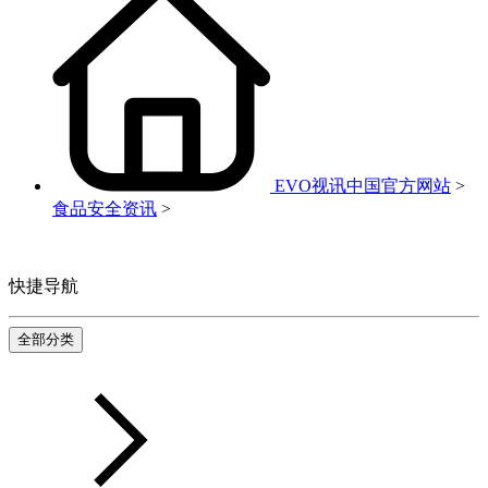
EVO视讯中国官方网站
>
食品安全资讯
>
快捷导航
全部分类