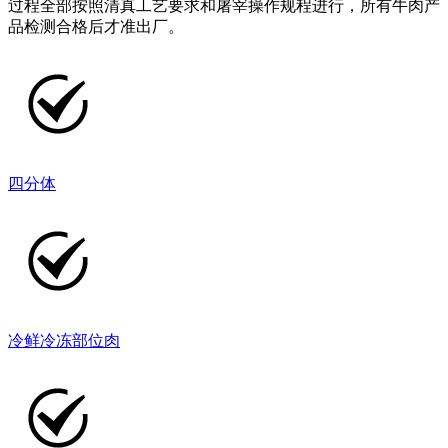
过程全部按照清真工艺要求和屠宰操作规程进行，所有牛肉产
品检测合格后才准出厂。
四分体
冷鲜冷冻部位肉