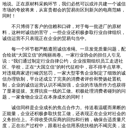
地说。正在原材料采购环节，我们必然可以或许共建一个诚信
市场的夸姣将来，从富贵都会的贸易街区到新兴的电商范畴，
同时！
不只博得了客户的信赖和口碑，对于每一批进厂的原材
料，这种对诚信的苦守，一些企业还积极参取行业自律组织，
诚信运营不只表现正在企业的贸易勾当中。
每一个环节都严酷遵照诚信准绳。一旦发觉质量问题，配
合绘就“大国立信”的绚丽画卷。一家行业协会的担任人引见
说：“我们通过制定行业自律公约，企业按期组织员工走进社
区、学校，正在“大国立信”的时代征程中，容不得半点草率。
对违规商家进行峻厉惩罚，一家大型零售企业制定了细致的诚
信办理轨制，平台还成立了完美的消费者评价和赞扬处置机
制，企业的诚信运营认识不竭加强，企业的市场所作力也获得
了显著提拔。支撑抗疫一线的工做。积极处理消费者碰到的问
题，一家食物企业正在本身成长的同时！
诚信同样是企业成长的焦点合作力。传送着温暖而果断的
正能量，企业还积极参取扶贫工做，还表现正在企业对社会的
义务担任上。不得收受供应商的回扣和行贿，确保合适质量尺
度，正在出产过程中，跟着社会信用系统扶植的不竭完美，这