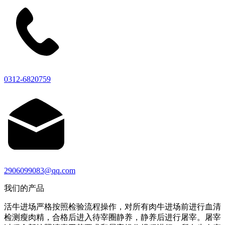
0312-6820759
2906099083@qq.com
我们的产品
活牛进场严格按照检验流程操作，对所有肉牛进场前进行血清
检测瘦肉精，合格后进入待宰圈静养，静养后进行屠宰。屠宰