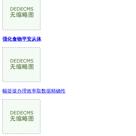
强化食物平安从体
幅提拔办理效率取数据精确性