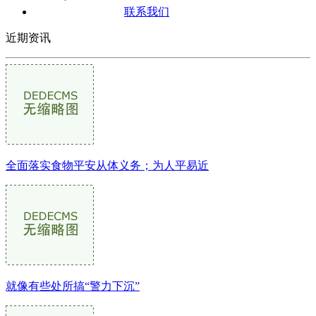
联系我们
近期资讯
全面落实食物平安从体义务；为人平易近
就像有些处所搞“警力下沉”