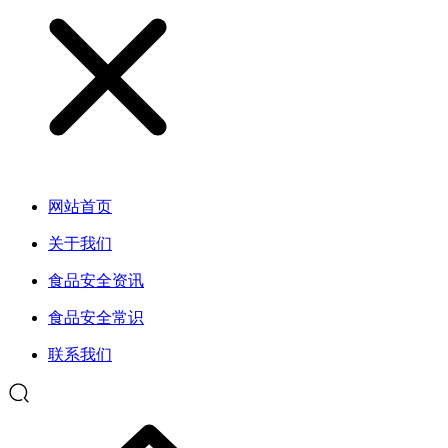
网站首页
关于我们
食品安全资讯
食品安全常识
联系我们