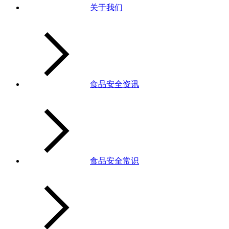
关于我们
食品安全资讯
食品安全常识