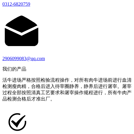
0312-6820759
2906099083@qq.com
我们的产品
活牛进场严格按照检验流程操作，对所有肉牛进场前进行血清
检测瘦肉精，合格后进入待宰圈静养，静养后进行屠宰。屠宰
过程全部按照清真工艺要求和屠宰操作规程进行，所有牛肉产
品检测合格后才准出厂。