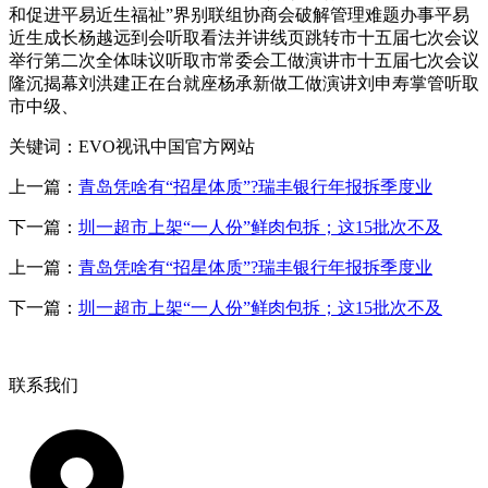
和促进平易近生福祉”界别联组协商会破解管理难题办事平易
近生成长杨越远到会听取看法并讲线页跳转市十五届七次会议
举行第二次全体味议听取市常委会工做演讲市十五届七次会议
隆沉揭幕刘洪建正在台就座杨承新做工做演讲刘申寿掌管听取
市中级、
关键词：EVO视讯中国官方网站
上一篇：
青岛凭啥有“招星体质”?瑞丰银行年报拆季度业
下一篇：
圳一超市上架“一人份”鲜肉包拆；这15批次不及
上一篇：
青岛凭啥有“招星体质”?瑞丰银行年报拆季度业
下一篇：
圳一超市上架“一人份”鲜肉包拆；这15批次不及
联系我们