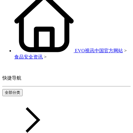
EVO视讯中国官方网站
>
食品安全资讯
>
快捷导航
全部分类