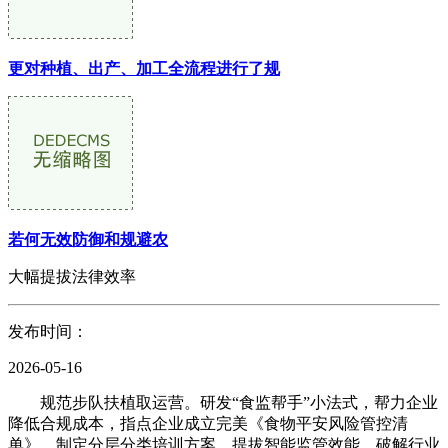
更对种植、出产、加工全流程进行了规
若何无效防御和规避农
大幅提拔法律效率
发布时间：
2026-05-16
规范步队扶植取运营。研发“食监帮手”小法式，帮力企业
降低合规成本，指点企业成立完美《食物平安风险管控清
单》，制定分层分类培训方案，提拔智能监管效能。破解行业