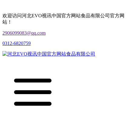
欢迎访问河北EVO视讯中国官方网站食品有限公司官方网
站！
2906099083@qq.com
0312-6820759