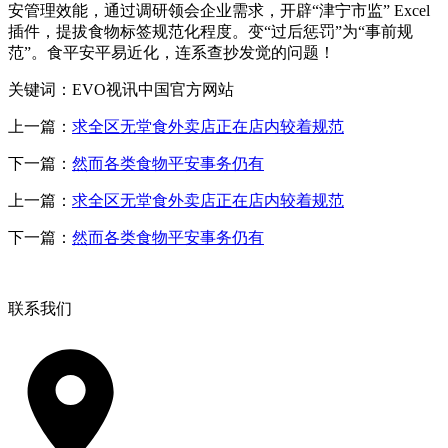
安管理效能，通过调研领会企业需求，开辟“津宁市监” Excel
插件，提拔食物标签规范化程度。变“过后惩罚”为“事前规
范”。食平安平易近化，连系查抄发觉的问题！
关键词：EVO视讯中国官方网站
上一篇：
求全区无堂食外卖店正在店内较着规范
下一篇：
然而各类食物平安事务仍有
上一篇：
求全区无堂食外卖店正在店内较着规范
下一篇：
然而各类食物平安事务仍有
联系我们