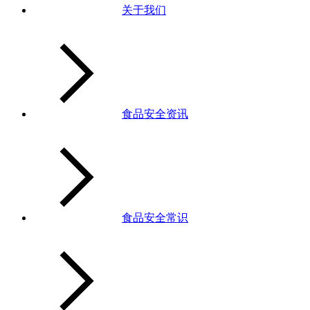
关于我们
食品安全资讯
食品安全常识