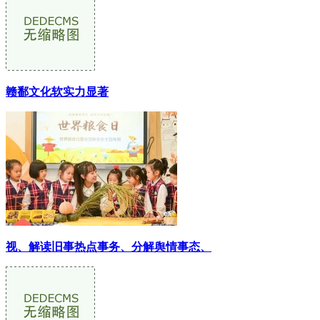
赣鄱文化软实力显著
视、解读旧事热点事务、分解舆情事态、