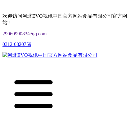
欢迎访问河北EVO视讯中国官方网站食品有限公司官方网
站！
2906099083@qq.com
0312-6820759