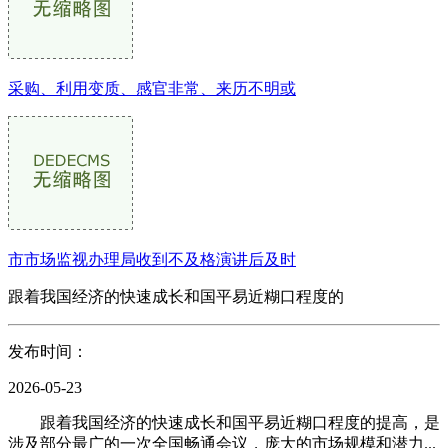
采购、利用变质、感官非常、来历不明或
市市场监视办理局收到不及格演讲后及时
跟着我国经济的快速成长和国平易近糊口程度的
发布时间：
2026-05-23
跟着我国经济的快速成长和国平易近糊口程度的提高，是
涉及部分最广的一次全国畅通会议，庞大的市场规模和潜力...