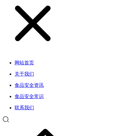
网站首页
关于我们
食品安全资讯
食品安全常识
联系我们