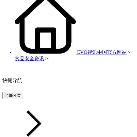
EVO视讯中国官方网站
>
食品安全资讯
>
快捷导航
全部分类