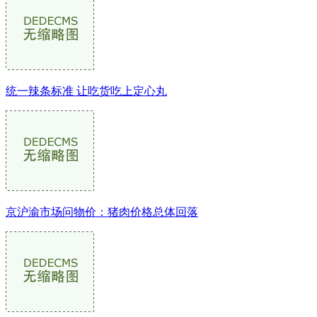
统一辣条标准 让吃货吃上定心丸
京沪渝市场问物价：猪肉价格总体回落