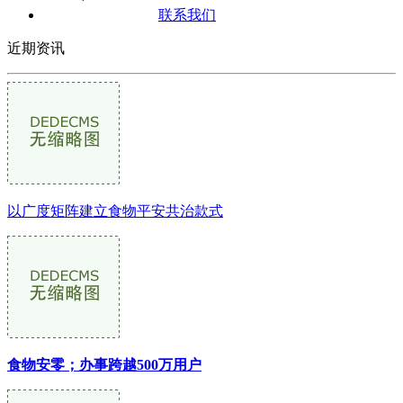
联系我们
近期资讯
以广度矩阵建立食物平安共治款式
食物安零；办事跨越500万用户