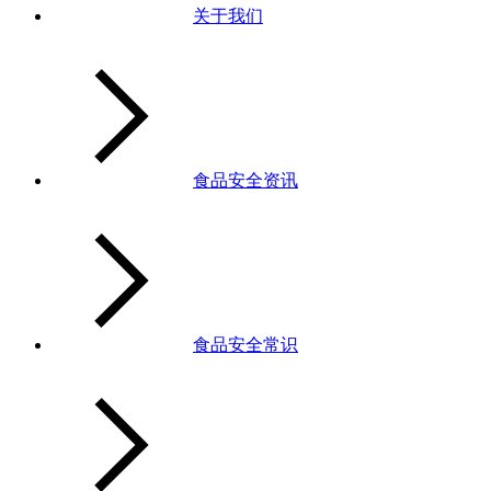
关于我们
食品安全资讯
食品安全常识