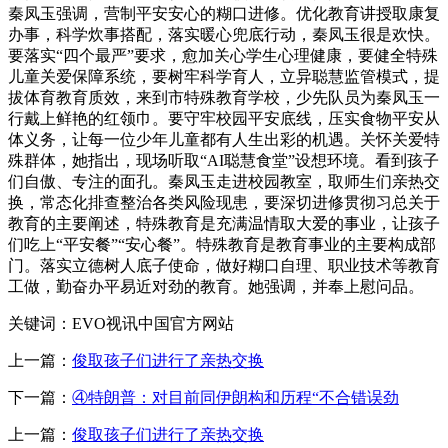
秦凤玉强调，营制平安安心的糊口进修。优化教育讲授取康复
办事，科学炊事搭配，落实暖心兜底行动，秦凤玉很是欢快。
要落实“四个最严”要求，愈加关心学生心理健康，要健全特殊
儿童关爱保障系统，要树牢科学育人，立异聪慧监管模式，提
拔体育教育质效，来到市特殊教育学校，少先队员为秦凤玉一
行戴上鲜艳的红领巾。要守牢校园平安底线，压实食物平安从
体义务，让每一位少年儿童都有人生出彩的机遇。关怀关爱特
殊群体，她指出，现场听取“AI聪慧食堂”设想环境。看到孩子
们自傲、专注的面孔。秦凤玉走进校园教室，取师生们亲热交
换，常态化排查整治各类风险现患，要深切进修贯彻习总关于
教育的主要阐述，特殊教育是充满温情取大爱的事业，让孩子
们吃上“平安餐”“安心餐”。特殊教育是教育事业的主要构成部
门。落实立德树人底子使命，做好糊口自理、职业技术等教育
工做，勤奋办平易近对劲的教育。她强调，并奉上慰问品。
关键词：EVO视讯中国官方网站
上一篇：
俊取孩子们进行了亲热交换
下一篇：
④特朗普：对目前同伊朗构和历程“不合错误劲
上一篇：
俊取孩子们进行了亲热交换