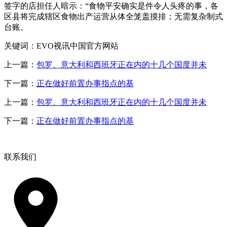
签字的店担任人暗示：“食物平安确实是件令人头疼的事，各
区县将完成辖区食物出产运营从体全笼盖摸排；无需复杂制式
台账。
关键词：EVO视讯中国官方网站
上一篇：
包罗、意大利和西班牙正在内的十几个国度并未
下一篇：
正在做好前置办事指点的基
上一篇：
包罗、意大利和西班牙正在内的十几个国度并未
下一篇：
正在做好前置办事指点的基
联系我们