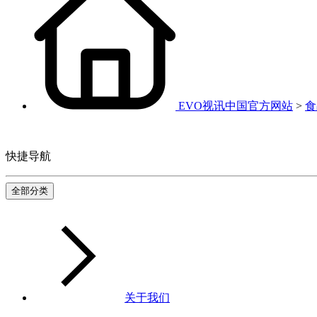
EVO视讯中国官方网站
>
食
快捷导航
全部分类
关于我们