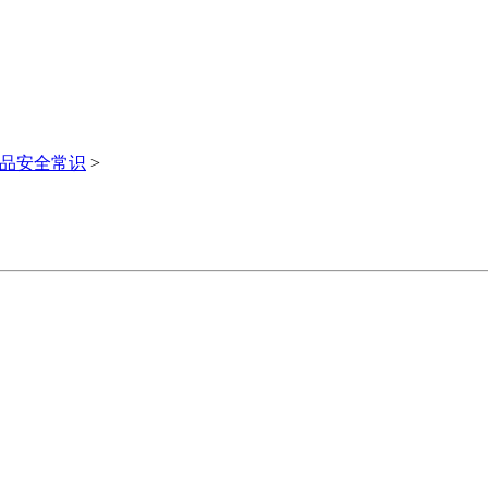
品安全常识
>