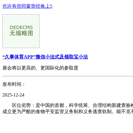
也许有些同窗曾经换上5
“久事体育APP”微信小法式及领取宝小法
展会将以更高的、更国际化的参取度
发布时间：
2025-12-24
区位劣势：是中国的首都，科学统筹、合理结构新建查验检
成立更为严酷的食物平安监管义务制和义务逃查轨制。能不克