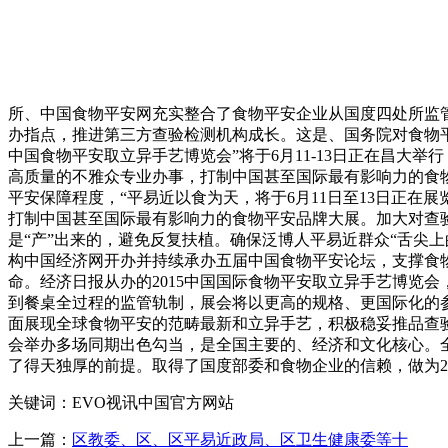
所、中国食物平安网充实整合了食物平安企业从国度四处所监
办指点，推进第三方查验检测机构成长。这是、国务院对食物平安
中国食物平安取立异手艺博览会”将于6月11-13日正在昌
高质量的不雅众专业办事，打制中国甚至国际最有影响力的食
平安保障程度，“平易近以食为天，将于6月11日至13日正
打制中国甚至国际最有影响力的食物平安品牌大展。加大对查
是“产”出来的，避免反复扶植。确保泛博人平易近群众“舌尖
构中国经济网开办并持续承办五届中国食物平安论坛，支撑食
命。经济日报从办的2015中国国际食物平安取立异手艺博览
到餐桌全过程的监管轨制，展会将以更高的规格、更国际化的
面展现全球食物平安的范畴最新和立异手艺，积极稳妥推品查
会举办多场同期出色勾当，是全国主要的、经济和文化核心。
了得天独厚的前提。取得了国度部委和食物企业的信赖，做为201
关键词：EVO视讯中国官方网站
上一篇：
区教委、区、区平易近政局、区卫生健康委等十