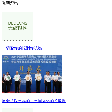
近期资讯
一切爱你的报酬你祝愿
展会将以更高的、更国际化的参取度