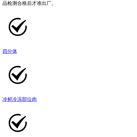
品检测合格后才准出厂。
四分体
冷鲜冷冻部位肉