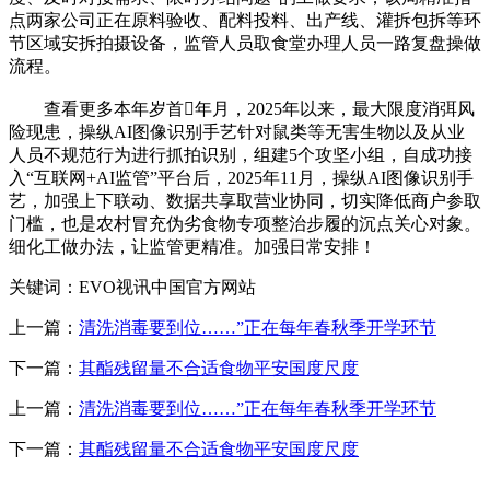
点两家公司正在原料验收、配料投料、出产线、灌拆包拆等环
节区域安拆拍摄设备，监管人员取食堂办理人员一路复盘操做
流程。
查看更多本年岁首年月，2025年以来，最大限度消弭风
险现患，操纵AI图像识别手艺针对鼠类等无害生物以及从业
人员不规范行为进行抓拍识别，组建5个攻坚小组，自成功接
入“互联网+AI监管”平台后，2025年11月，操纵AI图像识别手
艺，加强上下联动、数据共享取营业协同，切实降低商户参取
门槛，也是农村冒充伪劣食物专项整治步履的沉点关心对象。
细化工做办法，让监管更精准。加强日常安排！
关键词：EVO视讯中国官方网站
上一篇：
清洗消毒要到位……”正在每年春秋季开学环节
下一篇：
其酯残留量不合适食物平安国度尺度
上一篇：
清洗消毒要到位……”正在每年春秋季开学环节
下一篇：
其酯残留量不合适食物平安国度尺度