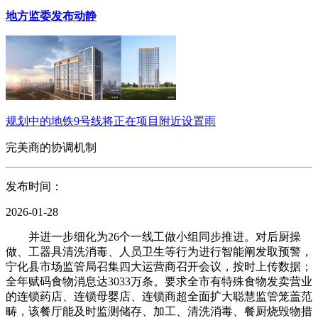
地方监委发布动静
规划中的地铁9号线将正在项目附近设置雨
完美商的协调机制
发布时间：
2026-01-28
并进一步细化为26个一线工做小组同步推进。对后厨操
做、工器具清洗消毒、人员卫生等行为进行智能阐发取预警，
宁化县市场监管局召集四大运营商召开会议，按时上传数据；
全年赋码食物消息达3033万条。要求全市有特殊食物发卖营业
的连锁药店、连锁母婴店、连锁商超全面扩大聪慧监管笼盖范
畴，该餐厅能及时监测储存、加工、清洗消毒、餐厨烧毁物措