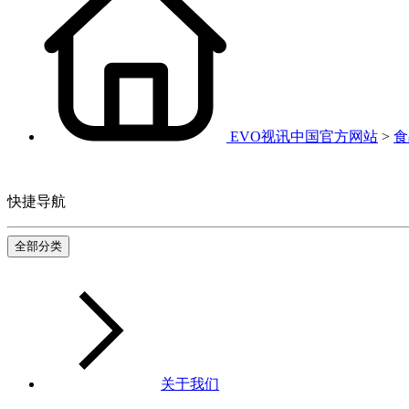
EVO视讯中国官方网站
>
食
快捷导航
全部分类
关于我们