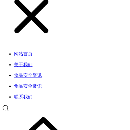
网站首页
关于我们
食品安全资讯
食品安全常识
联系我们