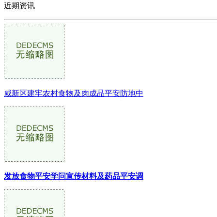
近期资讯
咸新区建牢农村食物及肉成品平安防地中
发放食物平安学问宣传材料及药品平安调