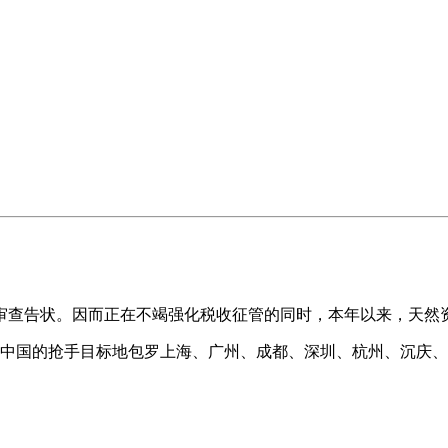
查告状。因而正在不竭强化税收征管的同时，本年以来，天然
国的抢手目标地包罗上海、广州、成都、深圳、杭州、沉庆、