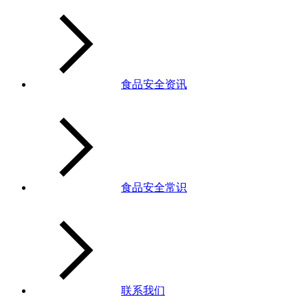
食品安全资讯
食品安全常识
联系我们