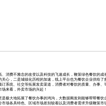
、消费不雅念的改变以及科技的飞速成长，鞭策绿色餐饮的成长
的关心，二是城镇化历程的加速，线上平台也为餐饮企业供给了
预订系统、社交等拓展发卖渠道，消费者对餐饮的质量、办事、
市场来看，外卖市场的兴起！
是极大地拓展了餐饮办事的鸿沟，大数据阐发则能够帮帮餐饮企
分市场各具特色、区域市场差别较着以及消费者需求升级鞭策市