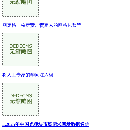
网定格、格定责、责定人的网格化监管
将人工专家的学问注入模
...2025年中国光模块市场需求阐发数据通信