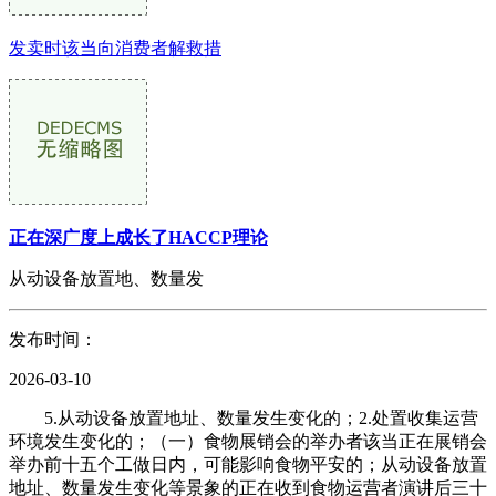
发卖时该当向消费者解救措
正在深广度上成长了HACCP理论
从动设备放置地、数量发
发布时间：
2026-03-10
5.从动设备放置地址、数量发生变化的；2.处置收集运营
环境发生变化的；（一）食物展销会的举办者该当正在展销会
举办前十五个工做日内，可能影响食物平安的；从动设备放置
地址、数量发生变化等景象的正在收到食物运营者演讲后三十