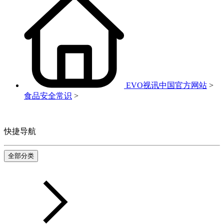
EVO视讯中国官方网站
>
食品安全常识
>
快捷导航
全部分类