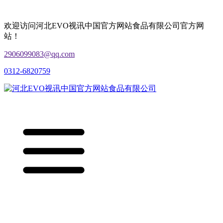
欢迎访问河北EVO视讯中国官方网站食品有限公司官方网
站！
2906099083@qq.com
0312-6820759