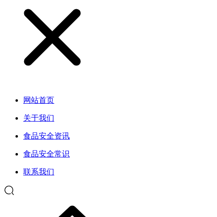
网站首页
关于我们
食品安全资讯
食品安全常识
联系我们