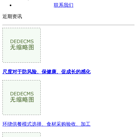
联系我们
近期资讯
尺度对于防风险、保健康、促成长的感化
环绕供餐模式选择、食材采购验收、加工