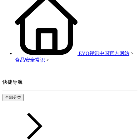
EVO视讯中国官方网站
>
食品安全常识
>
快捷导航
全部分类