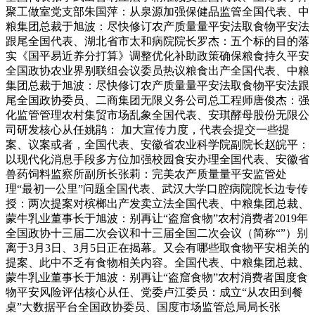
聚工做室党支部朱国萍：从泉源加强保健品监管全国代表、中
粮集团总裁于旭波：尽快修订农产质量量平安法取食物平安法
跟尾全国代表、湖北省市太和病院院长罗杰：五个标的目的落
实《国平易近养分打算》调整优化补助政策确保粮食持久平安
全国政协农业界别联组会议委员热议粮食出产全国代表、中粮
集团总裁于旭波：尽快修订农产质量量平安法取食物平安法跟
尾全国政协委员、二商集团无限义务公司总工程师唐俊杰：强
化监管管理农村集贸市场乱象全国代表、安琪酵母股份无限公
司研发核心从任姚鹃： 加大宣传力度，代表会提交一些提
案、议案或者，全国代表、安徽省农业科学院副院长赵皖平：
以现代化消息手段多方位加强校园食安办理全国代表、安徽省
兽药饲料监察所副所长张莉：完美农产质量量平安监管处
理“最初一公里”问题全国代表、武汉大学口腔病院院长边专传
授：两次提案对槟榔出产发卖立法全国代表、中粮集团总裁、
蒙牛乳业董事长于旭波：别再让“盗窟食物”农村消费者2019年
全国政协十三届二次会议和十三届全国二次会议（简称“”）别
离于3月3日、3月5日正在揭幕。又会有哪些取食物平安相关的
提案、此中不乏有食物相关内容。全国代表、中粮集团总裁、
蒙牛乳业董事长于旭波：别再让“盗窟食物”农村消费者国度食
物平安风险评估核心从任、党委卢江委员：成立“从农田到餐
桌”大数据平台全国政协委员、国度市场监管总局局长张