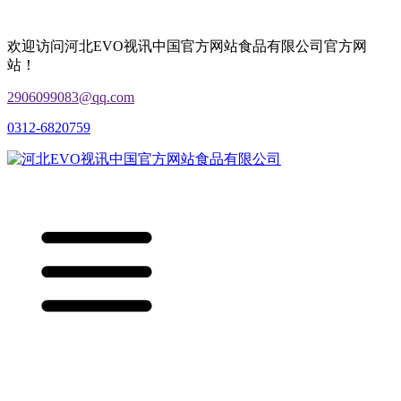
欢迎访问河北EVO视讯中国官方网站食品有限公司官方网
站！
2906099083@qq.com
0312-6820759