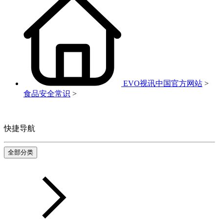
EVO视讯中国官方网站
>
食品安全常识
>
快捷导航
全部分类