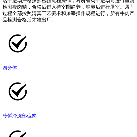
活牛进场严格按照检验流程操作，对所有肉牛进场前进行血清
检测瘦肉精，合格后进入待宰圈静养，静养后进行屠宰。屠宰
过程全部按照清真工艺要求和屠宰操作规程进行，所有牛肉产
品检测合格后才准出厂。
四分体
冷鲜冷冻部位肉