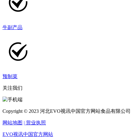
牛副产品
预制菜
关注我们
Copyright © 2023 河北EVO视讯中国官方网站食品有限公司
网站地图
| 营业执照
EVO视讯中国官方网站