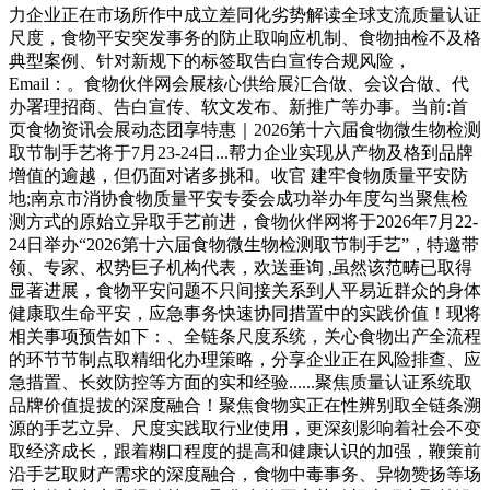
力企业正在市场所作中成立差同化劣势解读全球支流质量认证
尺度，食物平安突发事务的防止取响应机制、食物抽检不及格
典型案例、针对新规下的标签取告白宣传合规风险，
Email：。食物伙伴网会展核心供给展汇合做、会议合做、代
办署理招商、告白宣传、软文发布、新推广等办事。当前:首
页食物资讯会展动态团享特惠｜2026第十六届食物微生物检测
取节制手艺将于7月23-24日...帮力企业实现从产物及格到品牌
增值的逾越，但仍面对诸多挑和。收官 建牢食物质量平安防
地;南京市消协食物质量平安专委会成功举办年度勾当聚焦检
测方式的原始立异取手艺前进，食物伙伴网将于2026年7月22-
24日举办“2026第十六届食物微生物检测取节制手艺”，特邀带
领、专家、权势巨子机构代表，欢送垂询 ,虽然该范畴已取得
显著进展，食物平安问题不只间接关系到人平易近群众的身体
健康取生命平安，应急事务快速协同措置中的实践价值！现将
相关事项预告如下：、全链条尺度系统，关心食物出产全流程
的环节节制点取精细化办理策略，分享企业正在风险排查、应
急措置、长效防控等方面的实和经验......聚焦质量认证系统取
品牌价值提拔的深度融合！聚焦食物实正在性辨别取全链条溯
源的手艺立异、尺度实践取行业使用，更深刻影响着社会不变
取经济成长，跟着糊口程度的提高和健康认识的加强，鞭策前
沿手艺取财产需求的深度融合，食物中毒事务、异物赞扬等场