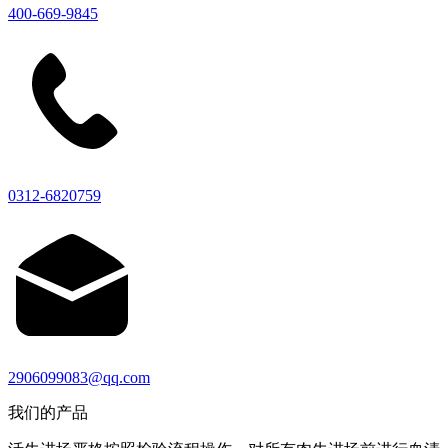
400-669-9845
0312-6820759
2906099083@qq.com
我们的产品