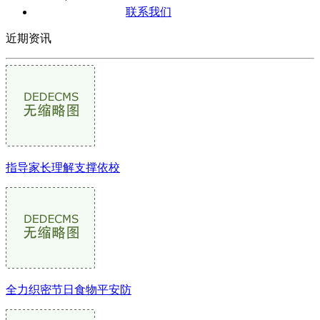
联系我们
近期资讯
指导家长理解支撑依校
全力织密节日食物平安防