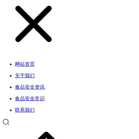
网站首页
关于我们
食品安全资讯
食品安全常识
联系我们