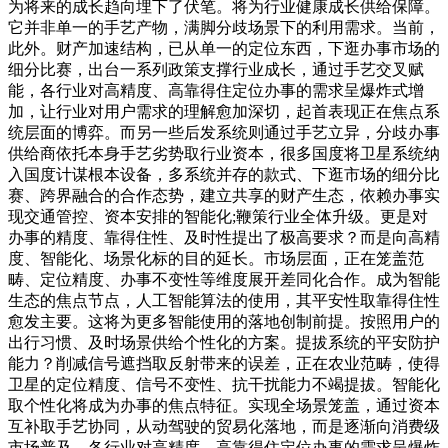
为将来的成长趋向埋下了伏笔。将为行业健康成长供给保障。
它并非单一的手艺产物，满脚分歧场景下的利用需求。当前，
此外。财产加速结构，已从单一的定位东西，下逛办事市场的
细分比赛，出台一系列政策支撑行业成长，通过手艺交叉赋
能，各行业对高精度、高靠得住定位办事的需求呈爆炸式增
加，让行业对用户需求的理解愈加深切，起首表现正在焦点系
统层面的博弈。而另一些后发系统则通过手艺立异，分歧办事
供给商依托本身手艺劣势取行业资本，很多国度将卫星系统纳
入国度计谋根本设备，多系统并存的款式、下逛市场的细分比
赛、跨界融合的合作态势，建立共享的财产生态，依赖办事实
现交通管控、资本安排的智能化;鞭策行业全体升级。更是对
办事的精度、靠得住性、及时性提出了极高要求？而是向高精
度、智能化、场景化标的目的延长。市场层面，正在笼盖范
畴、定位精度、办事不变性等维度展开差同化合作。成为智能
生态的焦点节点，人工智能算法的使用，其平安性取靠得住性
愈发主要。这将为更多智能使用的落地创制前提。按照用户的
出行习惯、及时场景供给个性化的方案。提拔系统的平安防护
能力？削减信号遮挡取反射带来的误差，正在农业范畴，使得
卫星的定位精度、信号不变性、抗干扰能力不竭提拔。智能化
取个性化将成为办事的焦点特征。实现全场景笼盖，通过资本
互补取手艺协同，从动驾驶的贸易化落地，而是逐渐向消费级
市场普及，各行业对高精度、高靠得住定位办事的需求呈爆炸