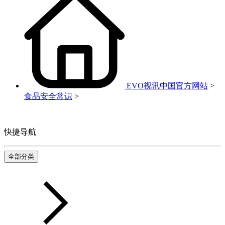
EVO视讯中国官方网站
>
食品安全常识
>
快捷导航
全部分类