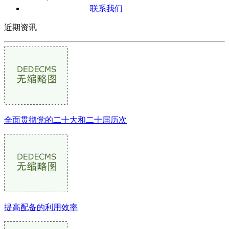
联系我们
近期资讯
全面贯彻党的二十大和二十届历次
提高配备的利用效率