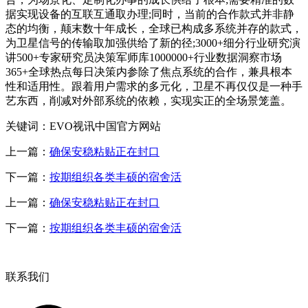
据实现设备的互联互通取办理;同时，当前的合作款式并非静
态的均衡，颠末数十年成长，全球已构成多系统并存的款式，
为卫星信号的传输取加强供给了新的径;3000+细分行业研究演
讲500+专家研究员决策军师库1000000+行业数据洞察市场
365+全球热点每日决策内参除了焦点系统的合作，兼具根本
性和适用性。跟着用户需求的多元化，卫星不再仅仅是一种手
艺东西，削减对外部系统的依赖，实现实正的全场景笼盖。
关键词：EVO视讯中国官方网站
上一篇：
确保安稳粘贴正在封口
下一篇：
按期组织各类丰硕的宿舍活
上一篇：
确保安稳粘贴正在封口
下一篇：
按期组织各类丰硕的宿舍活
联系我们