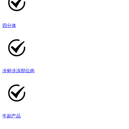
四分体
冷鲜冷冻部位肉
牛副产品