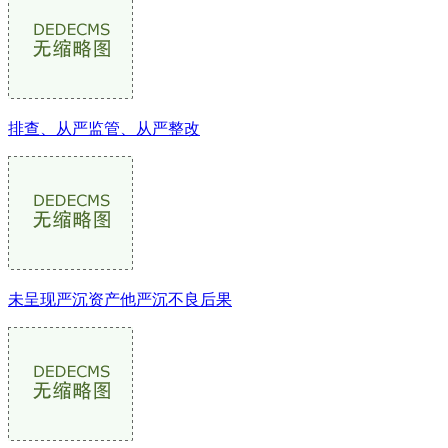
排查、从严监管、从严整改
未呈现严沉资产他严沉不良后果