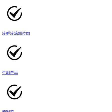
冷鲜冷冻部位肉
牛副产品
预制菜