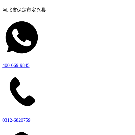
河北省保定市定兴县
400-669-9845
0312-6820759