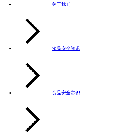
关于我们
食品安全资讯
食品安全常识