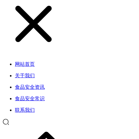
网站首页
关于我们
食品安全资讯
食品安全常识
联系我们