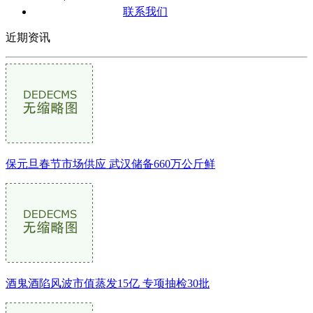
联系我们
近期资讯
保元旦春节市场供应 武汉储备660万公斤鲜
酒鬼酒陷风波市值蒸发15亿 专项抽检30批