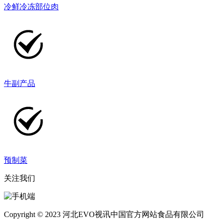
冷鲜冷冻部位肉
牛副产品
预制菜
关注我们
Copyright © 2023 河北EVO视讯中国官方网站食品有限公司