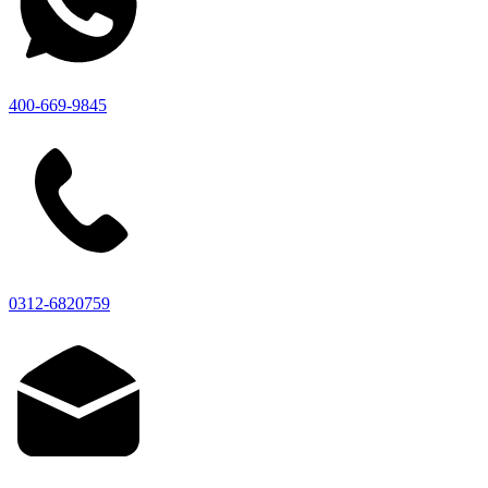
400-669-9845
0312-6820759