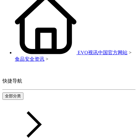
EVO视讯中国官方网站
>
食品安全资讯
>
快捷导航
全部分类