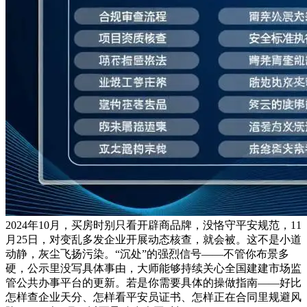
2024年10月，买房时别只看开辟商品牌，没恪守平安规范，11
月25日，对变乱多发企业开展动态核查，就会被。这不是小道
动静，灰尘飞扬污染。“沉处”的强烈信号——不管你布景多
硬，公示里没写具体事由，大师能够持续关心全国建建市场监
管公共办事平台的更新。若是你需要具体的操做指南——好比
怎样查企业天分、怎样看平安员证书、怎样正在合同里规避风