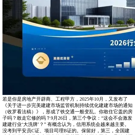
若是你是房地产开辟商、工程甲方，2025年10月，又发布了
《关于进一步完美建建市场监管机制持续优化建建市场的通知
（收罗看法稿）》，形成了铁交通一般变乱。你敢住它盖的房
子吗？敢走它修的吗？9月26日，第三个争议：“这会不会激发
建建行业‘大洗牌’？” 有概念认为，信用系统会越来越主要。
没考到平安员C证、项目司理B证的。保留好，第三，全国建