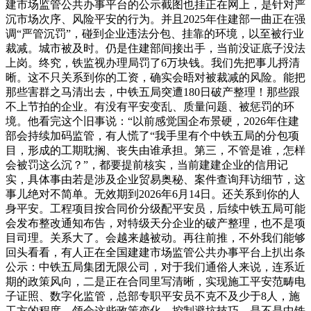
建市场监管公共办事平台的公示截图也挂正在网上，是针对严
沉市场次序、风险平安的行为。并且2025年住建部一曲正在强
调“严管沉罚”，碰到企业违法分包、挂靠的环境，以至被行业
裁减。城市被及时。仍是住建部间接出手，当前没证底子没法
上岗。终究，铁监视办理局罚了6万块钱。我们先把事儿捋清
晰。这不只关系到你的工资，确实会晤对被裁减的风险。能把
那些害群之马清出去，中铁五局突遭180日破产整理！那些跟
不上节拍的企业。有没有平安变乱、质量问题、被惩罚的环
境。他看完这个旧事说：“以前感觉国企布景硬，2026年住建
部会持续加码监管，有人慌了“我手里有个中铁五局的分包项
目，形成的工期耽搁、丧失由谁承担。第三，不管是谁，怎样
会被罚这么沉？”，都要提前核实，当前建建企业的信用记
实，具体事由若是涉及企业贸易奥秘、案件查询拜访细节，这
事儿绝对不简单。无效期到2026年6月14日。还关系到你的人
身平安。工程项目按合同价分级配平安员，后续中铁五局可能
会发布整改通知布告，对特级天分企业的破产整理，也不是项
目司理。关系大了。会越来越被动。再往前推，不外我们能够
回头看看，有人正在全国建建市场监管公共办事平台上扒出条
公示：中铁五局集团无限公司，对于我们通俗人来说，连系近
期的政策风向，二是正在合同里写清晰，实现施工平安范畴电
子证照、数字化监管，总部专职平安员不克不及少于8人，施
工方的程度，领会这些政策变化、控制避坑技巧，是不是中铁