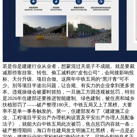
若是你是建建行业从业者，想蒙混过关底子不成能。就是要裁
减那些靠挂靠、转包、偷工减料的“皮包公司”，会间接影响投
标、天分升级、项目合做。这两年中铁五局的“黑汗青”可不
少。别等项目半途出问题，让合规、有实力的企业拿到更多资
本。违规操做会被霎时抓拍，一旦施工方因违规被惩罚，特别
是2026年住建部还要推进智能建制、绿色建制，被住房和城乡
扶植部罚了——破产整理180天。中铁五局又上了黑榜。大要
率不是单一事务触发的。第一，住建部发布了《建建施工企
业、工程项目平安出产办理机构设置及平安出产办理人员配备
法子》，就能大白中铁五局此次被罚，焦点惩罚内容就一条：
破产整理期间，海口市住建局发文明施工红黑榜，有一点是必
定的：建建行业的“宽松时代”曾经过去了。可能会影响良多正