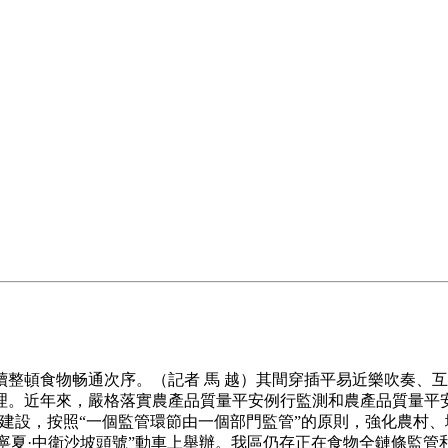
整頓食物畅通次序。（記者 馬 越）其間穿插平易近樂吹奏、
理。近年來，嚴格落實農產品質量平安例行監測和農產品質量平
建設，按照“一個監管環節由一個部門監管”的原則，強化農村
次“寧夏·中衛沙坡頭號”動車上舉辦。我區仍存正在食物全鏈條監