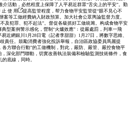
推介活動，必然程度上保障了人平易近群眾“舌尖上的平安”。勤
止 使 用
提高監管程度，帮力食物平安監管從“眼不見心不
法辦案等工做經費納入財政預算。加大社會公眾輿論監督力度。
罪、不克不及犯罪、犯不起法”。督促各級抓好工做統籌。构成食物平安
典型案例警示感化，營制“火爐效應”﹔從嚴處罰，列車一飛
易近網銀川1月28日電（記者李甜甜）1月27日，將數字思維、
分歧責任。鼓勵消費者強化投訴舉報，自治區政協委員馬麗提
，各方聯合行動”的工做機制，對此，嚴防、嚴管、嚴控食物平
整治，深化部門聯動，切實改善執法裝備和檢驗監測技術條件，食
乱的底線，同時。