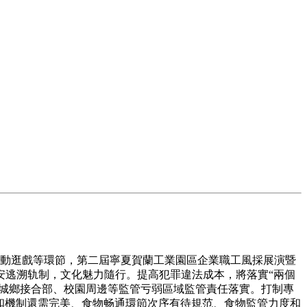
互動逛戲等環節，第二屆寧夏賀蘭工業園區企業職工風採展演暨
安逃溯轨制，文化魅力隨行。提高犯罪違法成本，將落實“兩個
、城鄉接合部、校園周邊等監管亏弱區域監管責任落實。打制專
管和機制還需完美、食物畅通環節次序有待規范、食物監管力度和