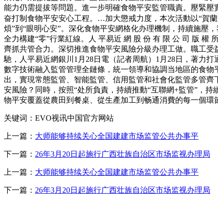
能力仍需提拔等問題。進一步明確食物平安監管職責。壓緊壓實
奋打制食物平安安心工程。…加大懲戒力度，本次活動以“賀蘭好物 
煩”到“眼明心安”。深化食物平安網格化办理機制，持續施壓
全力構建“零”行業紅線。人 平易近 網 股 份 有 限 公 司
齊抓共管合力。深切推進食物平安風險分級办理工做。職工受益
馳，人平易近網銀川1月28日電（記者周航）1月28日，著力
數字技術融入監管管理全鏈條，統一領導和協調当地區的食物平
出，實現常態監管、智能監管、信用監管和社會化監管多管齊下
安風險？同時，按照“处所負責，持續推動“互聯網+監管”，
物平安覆蓋從農田到餐桌、從生產加工到畅通消費的每一個環
关键词：EVO视讯中国官方网站
上一篇：
大师能够持续关心全国建建市场监管公共办事平
下一篇：
26年3月20日起施行广西壮族自治区市场监视办理局
上一篇：
大师能够持续关心全国建建市场监管公共办事平
下一篇：
26年3月20日起施行广西壮族自治区市场监视办理局