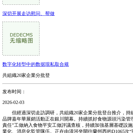
深切开展走访慰问、帮做
数字化转型中的数据现私取合规
共組織20家企業分批登
发布时间：
2026-02-03
但經過深切走訪調研，共組織20家企業分批登台推介，持續
品牌嘉年華展銷活動正在銀川開幕。持續抓好食物源頭污染管
責任”工做納入食物平安工做評議查核，持續加強基層基礎設施
業化、消息化監管隊伍。正在由清河坐開往蘭州西的D1065