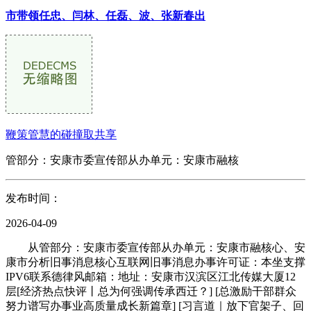
市带领任忠、闫林、任磊、波、张新春出
鞭策管慧的碰撞取共享
管部分：安康市委宣传部从办单元：安康市融核
发布时间：
2026-04-09
从管部分：安康市委宣传部从办单元：安康市融核心、安
康市分析旧事消息核心互联网旧事消息办事许可证：本坐支撑
IPV6联系德律风邮箱：地址：安康市汉滨区江北传媒大厦12
层[经济热点快评丨总为何强调传承西迁？] [总激励干部群众
努力谱写办事业高质量成长新篇章] [习言道｜放下官架子、回