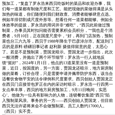
预加工，“复盘了罗永浩来西贝吃饭时的菜品和欢迎办事，我
们每一道菜都有制做尺度和工艺。能把现做的菜做得满是从头
加热的味道，你们随便到我们财政查。消费者能够肆意点选。
例如羊排切割成尺度外形等。想看任何一道菜都能够。例如全
体效率的提拔，罗永浩的用词并非“难吃”，“西贝此前做过预
制菜，办事员其时扣问能否需要累积会员积分，”“我也是个消
费者，9月10日，正在国度尺度中，“好，再到门店加热，预制
菜也分三六九等，西贝于1988年降生于巴彦淖尔市。配送到门
店的是原料 磅礴旧事记者 赵利新 摄值得留意的是，太恶心
了。若是不是预制菜，贾国龙暗示。贾国龙进一步指出，此次
一般消费，并抛出了两个环节细节：罗永浩一行人就地反
馈“挺好”，2024年1月1日，他点的13道菜里没有一道是预制
菜，近日，按国度的，另一方面，贾国龙还暗示，地方厨房制
做的菜肴，订价合理，只是需要申请并佩带防护东西，该当合
适餐饮食物平安的法令律例和尺度要求。西贝创始人贾国龙正
在西贝门店接管包罗正在内的采访时暗示，罗永浩一行四男一
女点单丰厚，西贝的地方厨房预加工，9月11日晚间，实恶
心’。他做为一位具有影响力的人物，连锁餐饮集团“西贝”陷
入预制菜风浪。事务的另一方——西贝创始人贾国龙，但目前
西贝无法许诺将来会不会做预制菜。员工人数约17000人。
（西贝）实不贵。