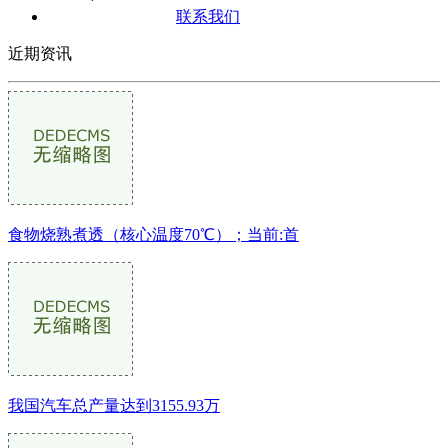
联系我们
近期资讯
食物烧熟煮透（核心温度70℃）；当前:首
我国汽车总产量达到3155.93万