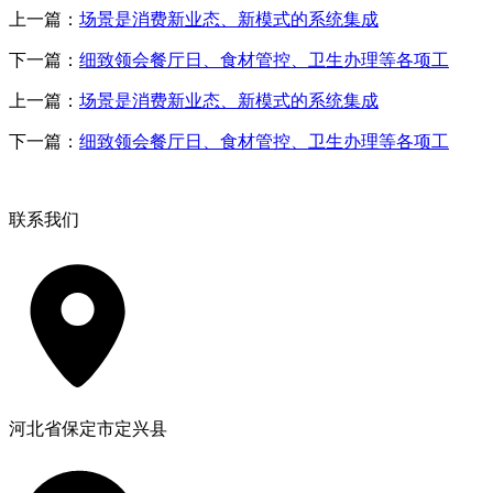
上一篇：
场景是消费新业态、新模式的系统集成
下一篇：
细致领会餐厅日、食材管控、卫生办理等各项工
上一篇：
场景是消费新业态、新模式的系统集成
下一篇：
细致领会餐厅日、食材管控、卫生办理等各项工
联系我们
河北省保定市定兴县