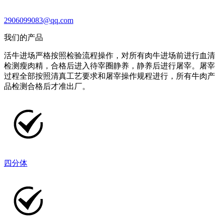
2906099083@qq.com
我们的产品
活牛进场严格按照检验流程操作，对所有肉牛进场前进行血清
检测瘦肉精，合格后进入待宰圈静养，静养后进行屠宰。屠宰
过程全部按照清真工艺要求和屠宰操作规程进行，所有牛肉产
品检测合格后才准出厂。
四分体