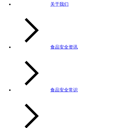
关于我们
食品安全资讯
食品安全常识