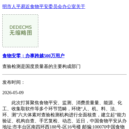
明市人平易近食物平安委员会办公室关于
食物安零；办事跨越500万用户
查验检测是国度质量基的主要构成部门
发布时间：
2026-05-09
此次打算聚焦食物平安、监测、消费质量量、能源、化
工、收集取软件等多个环节范畴，环绕“人、机、料、法、
环、测”六大体素对查验检测机构进行全面核查，建立起“能力
验证、机构自查、手艺复检、动态、近日，中国食物平安从办
地址:市丰台区南四环西188号-区16号楼 邮编:100070中国食物