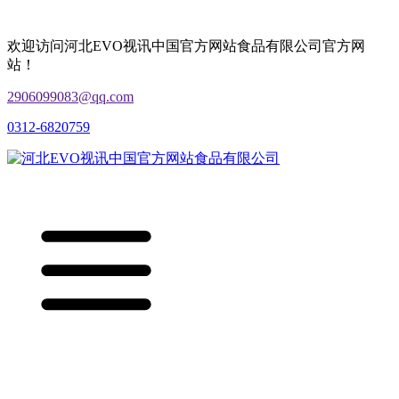
欢迎访问河北EVO视讯中国官方网站食品有限公司官方网
站！
2906099083@qq.com
0312-6820759