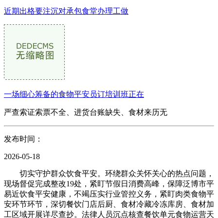
近期出格要注沉对承包食堂办理工做
一场细心筹备的食物平安员订培训班正在
严查索证索票不全、进货台账缺失、食材来历无
发布时间：
2026-05-18
切实守护群众饮食平安。环绕群众关怀关心的热点问题，
现场督促完成整改19处，紧盯节假日消费高峰，保障泛博市平
易近饮食平安健康，不竭压实行业管控义务，紧盯肉类食物平
安环节环节，深切餐饮门店后厨、食材冷藏冷冻库房、食材加
工区域开展详尽查抄。法律人员沉点核查餐饮单元食物运营天