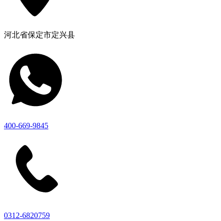
河北省保定市定兴县
400-669-9845
0312-6820759