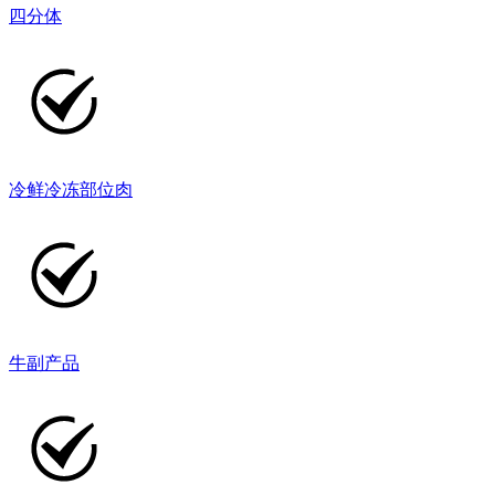
四分体
冷鲜冷冻部位肉
牛副产品