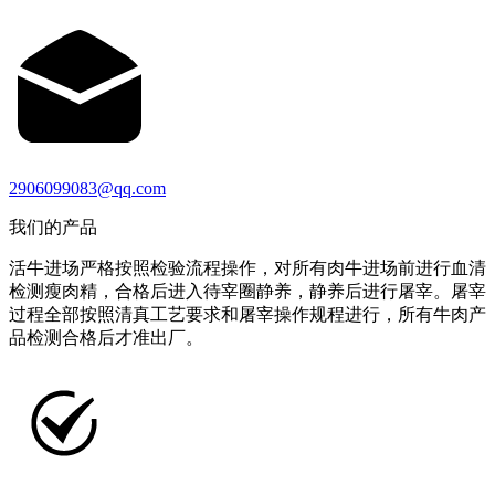
2906099083@qq.com
我们的产品
活牛进场严格按照检验流程操作，对所有肉牛进场前进行血清
检测瘦肉精，合格后进入待宰圈静养，静养后进行屠宰。屠宰
过程全部按照清真工艺要求和屠宰操作规程进行，所有牛肉产
品检测合格后才准出厂。