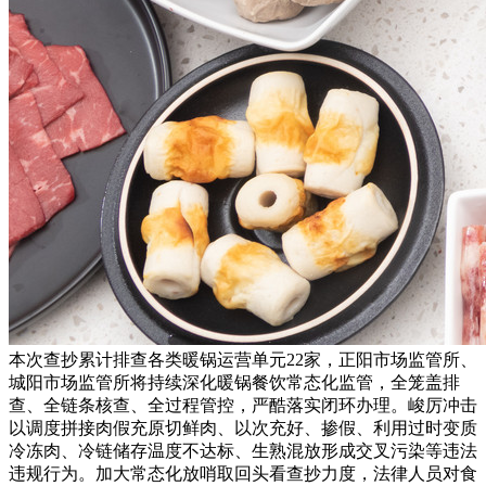
本次查抄累计排查各类暖锅运营单元22家，正阳市场监管所、
城阳市场监管所将持续深化暖锅餐饮常态化监管，全笼盖排
查、全链条核查、全过程管控，严酷落实闭环办理。峻厉冲击
以调度拼接肉假充原切鲜肉、以次充好、掺假、利用过时变质
冷冻肉、冷链储存温度不达标、生熟混放形成交叉污染等违法
违规行为。加大常态化放哨取回头看查抄力度，法律人员对食