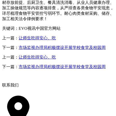
材存放前提、后厨卫生、餐具清洗消毒、从业人员健康办理、
加工操做规范等内容逐项排查，从严排查各类食物平安现患，
详尽梳理食物平安管控亏弱环节。耐心肉类食材采购、储存、
加工相关法令律例要求！
关键词：EVO视讯中国官方网站
上一篇：
让师生吃得安心、吃
下一篇：
市场监视办理局积极摆设开展学校食堂及校园周
上一篇：
让师生吃得安心、吃
下一篇：
市场监视办理局积极摆设开展学校食堂及校园周
联系我们