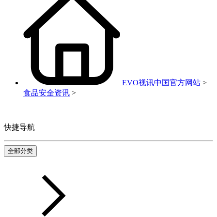
EVO视讯中国官方网站
>
食品安全资讯
>
快捷导航
全部分类