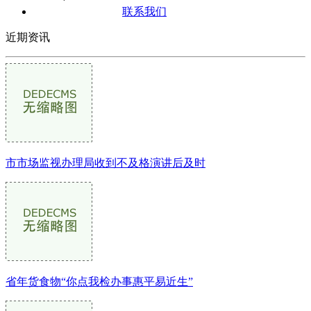
联系我们
近期资讯
市市场监视办理局收到不及格演讲后及时
省年货食物“你点我检办事惠平易近生”