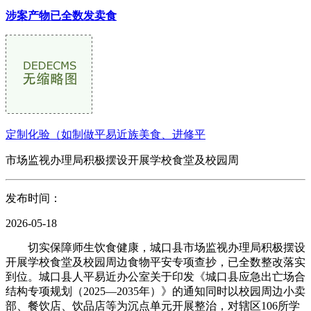
涉案产物已全数发卖食
定制化验（如制做平易近族美食、进修平
市场监视办理局积极摆设开展学校食堂及校园周
发布时间：
2026-05-18
切实保障师生饮食健康，城口县市场监视办理局积极摆设
开展学校食堂及校园周边食物平安专项查抄，已全数整改落实
到位。城口县人平易近办公室关于印发《城口县应急出亡场合
结构专项规划（2025—2035年）》的通知同时以校园周边小卖
部、餐饮店、饮品店等为沉点单元开展整治，对辖区106所学