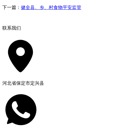
下一篇：
健全县、乡、村食物平安监管
联系我们
河北省保定市定兴县