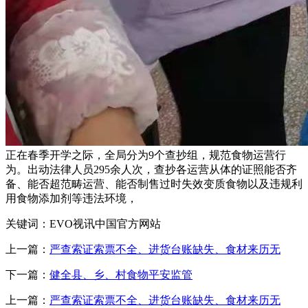
正在春季开学之际，全局分为9个查抄组，规范食物运营行
为。出动法律人员295余人次，查抄各运营从体的证照能否齐
备、能否超范畴运营、能否制售过时失效变质食物以及违规利
用食物添加剂等违法环境，
关键词：EVO视讯中国官方网站
上一篇：
严查索证索票不全、进货台账缺失、食材来历无
下一篇：
健全县、乡、村食物平安监管
上一篇：
严查索证索票不全、进货台账缺失、食材来历无