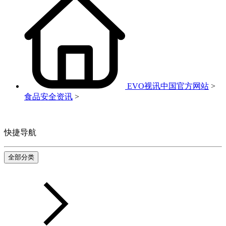
EVO视讯中国官方网站
>
食品安全资讯
>
快捷导航
全部分类