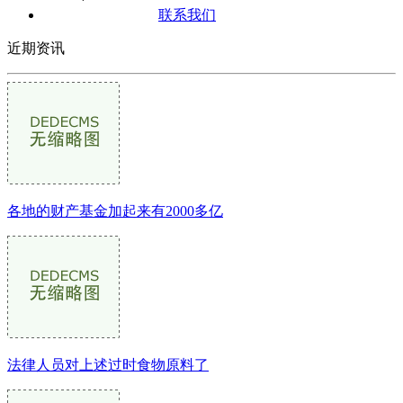
联系我们
近期资讯
各地的财产基金加起来有2000多亿
法律人员对上述过时食物原料了