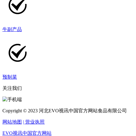
牛副产品
预制菜
关注我们
Copyright © 2023 河北EVO视讯中国官方网站食品有限公司
网站地图
| 营业执照
EVO视讯中国官方网站