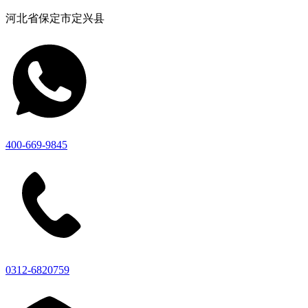
河北省保定市定兴县
400-669-9845
0312-6820759