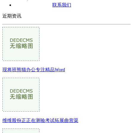
联系我们
近期资讯
现将班熊猫办公专注精品Word
维维股份正正在测验考试拓展曲营渠