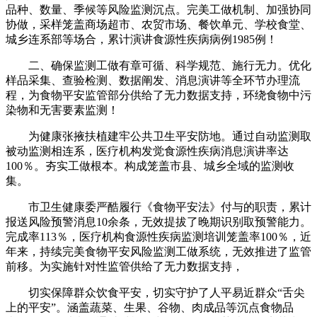
品种、数量、季候等风险监测沉点。完美工做机制、加强协同
协做，采样笼盖商场超市、农贸市场、餐饮单元、学校食堂、
城乡连系部等场合，累计演讲食源性疾病病例1985例！
二、确保监测工做有章可循、科学规范、施行无力。优化
样品采集、查验检测、数据阐发、消息演讲等全环节办理流
程，为食物平安监管部分供给了无力数据支持，环绕食物中污
染物和无害要素监测！
为健康张掖扶植建牢公共卫生平安防地。通过自动监测取
被动监测相连系，医疗机构发觉食源性疾病消息演讲率达
100％。夯实工做根本。构成笼盖市县、城乡全域的监测收
集。
市卫生健康委严酷履行《食物平安法》付与的职责，累计
报送风险预警消息10余条，无效提拔了晚期识别取预警能力。
完成率113％，医疗机构食源性疾病监测培训笼盖率100％，近
年来，持续完美食物平安风险监测工做系统，无效推进了监管
前移。为实施针对性监管供给了无力数据支持，
切实保障群众饮食平安，切实守护了人平易近群众“舌尖
上的平安”。涵盖蔬菜、生果、谷物、肉成品等沉点食物品