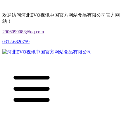
欢迎访问河北EVO视讯中国官方网站食品有限公司官方网
站！
2906099083@qq.com
0312-6820759