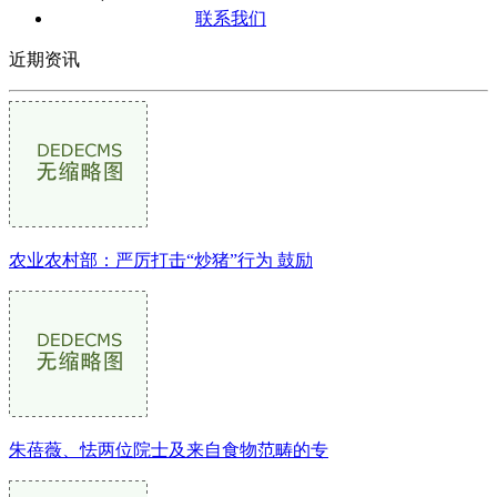
联系我们
近期资讯
农业农村部：严厉打击“炒猪”行为 鼓励
朱蓓薇、怯两位院士及来自食物范畴的专