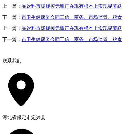
上一篇：
品饮料市场规模无望正在现有根本上实现显著跃
下一篇：
市卫生健康委会同工信、商务、市场监管、粮食
上一篇：
品饮料市场规模无望正在现有根本上实现显著跃
下一篇：
市卫生健康委会同工信、商务、市场监管、粮食
联系我们
河北省保定市定兴县