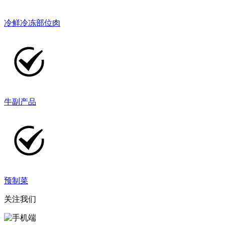
冷鲜冷冻部位肉
牛副产品
预制菜
关注我们