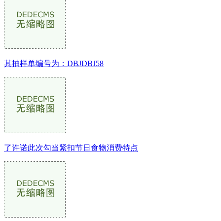
其抽样单编号为：DBJDBJ58
了许诺此次勾当紧扣节日食物消费特点