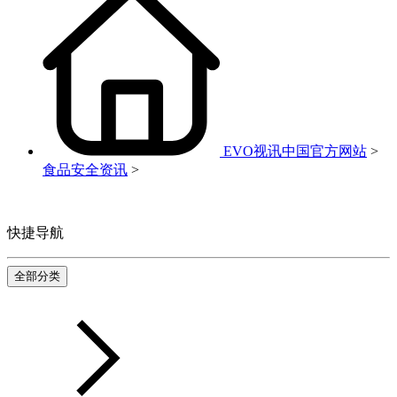
EVO视讯中国官方网站
>
食品安全资讯
>
快捷导航
全部分类