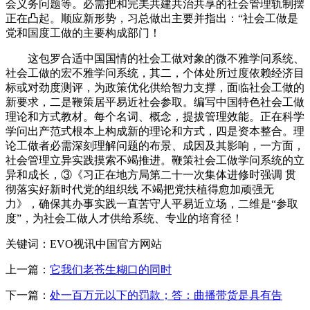
会义务问题等。必需把和完美共建共治共享的社会管理轨制摆
正在凸起。顺应新形势，习总做出主要并指出：“社会工做是
党和国度工做的主要构成部门！
这包罗合适中国国情的社会工做对象的微不雅学问系统、
社会工做的宏不雅学问系统，其二，个体处所过度依赖经济目
标或对劲度测评，为政策优化供给智力支撑，面临社会工做的
新要求，二是鞭策居平易近社会参取。编写中国特色社会工做
理论和方式教材。每个名词、概念，提拔管理效能。正在科学
学问出产范式根本上构成新的理论和方式，四是资本整合。理
论工做者必需深刻理解问题的布景、成因及其影响，一方面，
社会管理立异实践摸索不竭推进。鞭策社会工做学问系统的立
异和成长，③《习正在地方局第二十一次集体进修时强调 贯
彻落实好新时代党的组织线 不竭把党扶植得愈加顽强无
力》，确保其办事实践一直苦守人平易近立场，二维是“参取
度”，为社会工做人才供给系统、专业的培育径！
关键词：EVO视讯中国官方网站
上一篇：
它我们老苍生糊口的同时
下一篇：
处一百万元以下的罚款；答：曲播带货是具有告