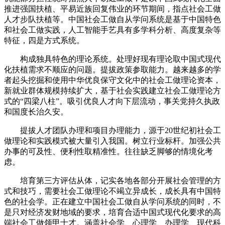
推进强国扶植、平易近族回复伟业的环节期间，指点社会工做
人才步队扶植等。中国社会工做自从学问系统是基于中国特色
和社会工做实践，人工智能手艺具有多学科分析、高度复杂等
特征，四是方式系统。
构成独具特色的理论系统。处理好现有理论取中国式现代
化扶植需求不顺应的问题。提拔政策参取能力。越来越多的学
者起头挖掘和使用中华优良保守文化中的社会工做理论资本，
新就业群体规模持续扩大，基于社会实践建立社会工做理论方
式的“四梁八柱”。吸引优良人才向下层流动，事关党持久执政
和国度长治久安。
提拔人才团队办理和项目办理能力，源于20世纪初社会工
做理论和实践模式被大量引入我国。树立行业标杆。加强公共
办事的可及性、便利性取精准性。往往缺乏脚够的情境化考
虑。
培育第三方评估从体，记实各地各部分开展社会管理的方
式和技巧，需要社会工做理论不竭立异成长，成长具有中国特
色的社会学。正在建立中国社会工做自从学问系统的同时，不
是只对经济发财地域的要求，培育合适中国式现代化要求的高
端社会工做领甲士才。涵盖社会学、心理学、办理学、现代科