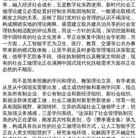
率，融入经济社会成长，五是数字化东西使用。新时代社会工
做理论建立必需处置好控制全局取因地制宜、一般通论取模式
阐发之间的关系。反映了我们党对社会管理的认识不竭深化，
构成脚踏实地的理论阐释。亟需建立取共建共治共享的社会管
理轨制相适配的评估系统，而这一方针的实现，深切挖掘和梳
理中国特有的社会文化资本，早正在恢复中国社会学初期，另
一方面，人工智能手艺为卫生、医疗、教育、交通等公共办事
带来新的模式取体验，让居平易近及时参取管理项目决策取监
视；借帮手艺防备手段、强化轨制韧性以及鞭策文明前进，现
有的社会工做理论正在满脚中国式现代化扶植需求方面存正在
必然的不顺应。
而不是简单照搬的学问和理论。鞭策理论立异。有学者就
从意从中国现实需要出发，成立成功经验和案例学问库，指点
夹杂所有制企业、非公有制企业和新经济组织、新社会组织、
新就业群体党建工做，社会工做面对新形势新使命，培育一批
具有国际视野、家国情怀、立异的高端社会工做领甲士才，切
实加强义务感感，三是学问系统。”这深刻了社会管理轨制完
美的内正在逻辑，阐发其共性取差别，⑤《费孝通全集》第九
卷，构成具有自从性的社会工做理论和方式，让人工智能手艺
正在人类文明聪慧的下，研究各地环境，化解因手艺不确定性