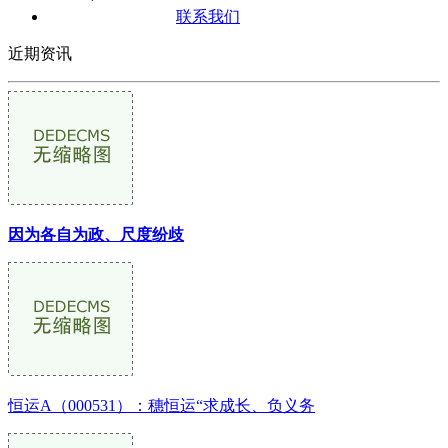
联系我们
近期资讯
因为各自为政、尺度纷歧
恒运A（000531）：穗恒运“求成长、负义务