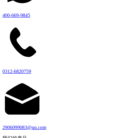
400-669-9845
0312-6820759
2906099083@qq.com