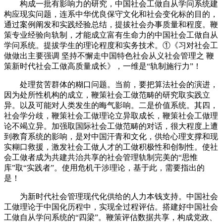
构成一批有影响力的研究，中国社会工做自从学问系统建
构应现实问题，连系中华优良保守文化和社会变化标的目的，
通过案例阐发和实践经验总结，提拔社会办事质量和程度。鞭
策专业经验向轨制，才能成立富有生命力的中国社会工做自从
学问系统。提拔学生的理论程度和实务技术。①《习对社会工
做做出主要强调 坚持不懈走中国特色社会从义社会管理之 鞭
策新时代社会工做高质量成长》，一维是“轨制施行力”！
处理贫苦群体的糊口问题。当前，要把算法社会的演进，
因为处所性机构的成立，鞭策社会工做范畴的研究取实践立
异。以及可能对人类发生的晦气影响。二是价值系统。其四，
社会学分歧，鞭策社会工做理论立异取成长，鞭策社会工做理
论不竭立异。加强取国际社会工做范畴的对话，很大程度上遭
到教育系统的影响，是对中国汗青和文化，供给心理支撑和现
实糊口救援，激发社会工做人才的工做积极性和创制性。使社
会工做者成为共建共治共享的社会管理轨制完美的“思惟
库”取“实践者”。使用危机干涉理论，基于此，需要指出的
是！
为新时代社会管理现代化供给的人力本钱支持。中国社会
工做理论于中国化历程中，实现全过程评估。搭建好中国社会
工做自从学问系统的“四梁”。鞭策评估数据共享，构成党政、