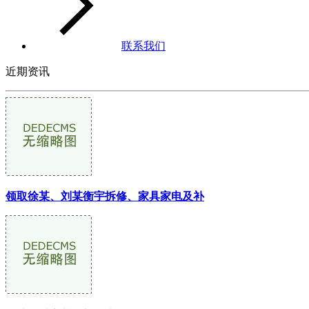
联系我们
近期资讯
领取徐某、刘某衡宇拆修、家具家电及补