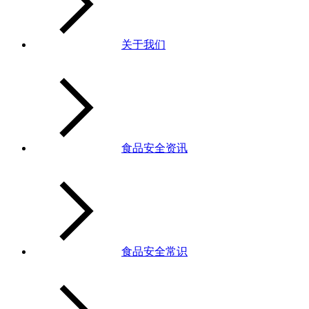
关于我们
食品安全资讯
食品安全常识