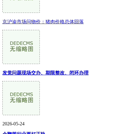
京沪渝市场问物价：猪肉价格总体回落
发觉问题现场交办、期限整改、闭环办理
2026-05-24