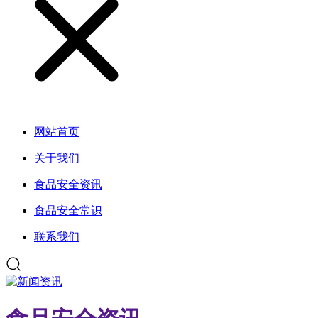
网站首页
关于我们
食品安全资讯
食品安全常识
联系我们